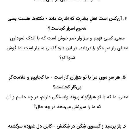
۴. آن‌کس است اهلِ بشارت که اشارت داند - نکته‌ها هست بسی
مَحرمِ اسرار کجاست؟
معنی: کسی فهیم و سزاوار خبر خوش است که با اندک نموداری
معنای راز سرِ مگو را دریابد. در این باره گفتنی بسیار است اما گوش
شنوا کو؟
۵. هر سرِ مویِ مرا با تو هزاران کار است - ما کجاییم و مَلامت‌گرِ
بی‌کار کجاست؟
معنی: ما که با تو هزارگونه پیوند وابستگی داریم، در چه حالیم و آن
که ما را سرزنش می‌دهد در چه حال؟
۶. باز پرسید ز گیسویِ شِکَن در شِکَنَش - کاین دلِ غم‌زده سرگشته