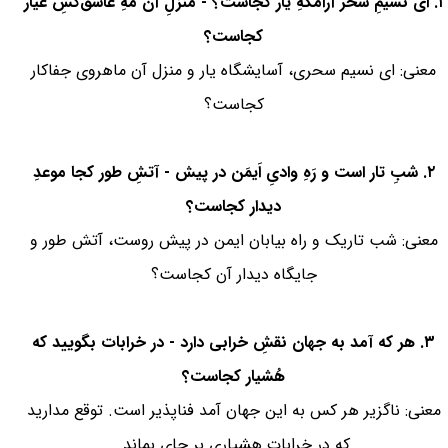
۱. ای نسیمِ سحر آرامگَهِ یار کجاست؟ - منزلِ آن مَهِ عاشق‌کُشِ عَیّار
کجاست؟
معنی: ای نسیم سحری، آسایشگاه یار و منزل آن ماهروی جفاکار
کجاست؟
۲. شبِ تار است و رَهِ وادیِ اَیمَن در پیش - آتشِ طور کجا موعدِ
دیدار کجاست؟
معنی: شب تاریک و راه بیابان ایمن در پیش روست، آتش طور و
جایگاه دیدار آن کجاست؟
۳. هر که آمد به جهان نقشِ خرابی دارد - در خرابات بگویید که
هُشیار کجاست؟
معنی: ناگزیر هر کس به این جهان آمد فناپذیر است. توقع مدارید
که در خرابات هشیاری بر جای بماند.