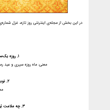
در این بخش از مجله‌ی اینترنتی روز تازه، غزل شماره‌ی ۲۰ از غزلیات دیوان حافظ، به همراه معنی و فال گردآوری شده ا
۱. روزه یک‌سو شد و عید آمد و دل‌ها برخاست - می ز خُم‌خانه به‌جوش آمد و می‌ باید خواست
معنی: ماه روزه سپری و عید ر
۲. نوبه‌ی زهدفروشانِ گران‌جان بگذشت - وقتِ رندی و طرب کردنِ رندان پیداست
مع
۳. چه ملامت بُوَد آن را که چنین باده خورَد؟ - این چه عیب است بدین بی‌خردی؟ وین چه خطاست؟