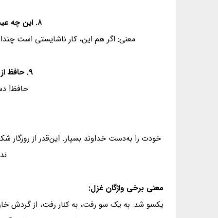
۸. این چه عیب است کز آن عیب، خلل خواهد بود؟ - ور بُوَد نیز چه شد؟ مردم بی‌عیب کجاست؟
معنی: اگر هم این، کار ناشایستی است چندان 
۹. حافظ از چون و چرا بگذر و می نوش دمی - نزد حکمش چه مجال سخن چون و چراست
حافظ! دس
خودت را به‌دست خداوند بسپار. این‌قدر از روزگار 
ند
معنی برخی واژگان غزل:
یکسو شد: به یک سو رفت، به کنار رفت، از گردش خا