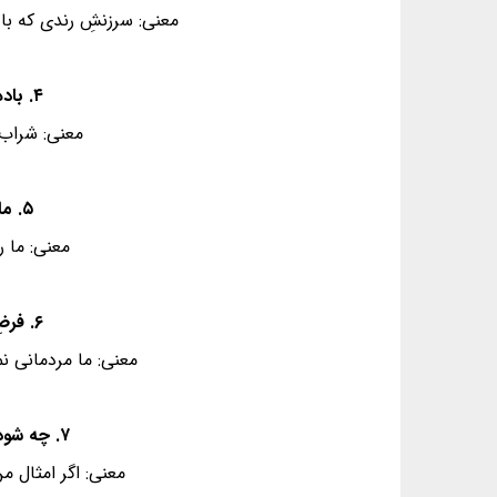
معنی: سرزنشِ رندی که با
۴. باده‌نوشی که در او روی و ریایی نَبُوَد - بهتر از زهدفروشی که در او روی و ریاست
معنی: شراب‌
۵. ما نه رندانِ ریاییم و حریفانِ نفاق - آن‌که او عالِم سِرّ است، بدین حال گواست
معنی: ما ر
۶. فرضِ ایزد بگزاریم و به کس بد نکنیم - وان چه گویند روا نیست، نگوییم رواست
معنی: ما مردمانی نما
۷. چه شود گر من و تو چند قدح باده خوریم؟ - باده از خونِ رزان است، نه از خون شماست
معنی: اگر امثال م