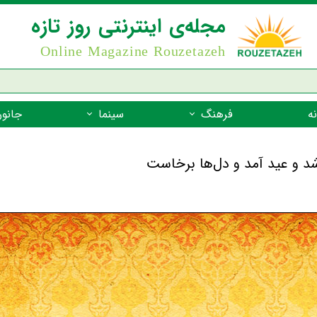
مجله‌ی اینترنتی روز تازه
Online Magazine Rouzetazeh
ه
فرهنگ
سینما
جانور
داستان
بازیگران فیلم
جانوران مهره
نام‌نامه
بهترین فیلم‌ها
جانوران مهر
میراث جهانی یونسکو
جانوران مهر
ضرب المثل
جانوران مهر
شعر فارسی
جانوران مه
زندگینامه‌ی بزرگان
جانوران مهر
گفتاورد