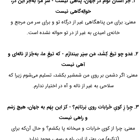
۱. جُز آسْتان تواَم در جَهان، پَناهی نیست - سَرِ مَرا به‌جُز این دَر،
حَوالِه‌گاهی نیست
معنی: برای من پناهگاهی غیر از درگاه تو و برای سر من مرجع و
خانه‌ی امیدی به غیر از در تو حواله نشده است.
۲. عَدو چو تیغ کِشَد، مَن سِپَر بیندازَم - که تیغِ ما، به‌جُز از ناله‌ای و
آهی نیست
معنی: اگر دشمن بر روی من شمشیر بکشد، تسلیم می‌شوم زیرا که
سلاحی به غیر از ناله و آه در اختیار ندارم.
۳. چِرا زِ کویِ خَرابات روی بَرتابَم؟ - کز این بِهَم به جَهان، هیچ رَسْم
و راهی نیست
معنی: چرا از کوی خرابات و میخانه پا بکشم؟ و حال آن‌که برای
(تزکیه) من بهتر از این راه و رسمی وجود ندارد.