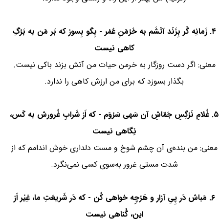
۴. زَمانِه گَر بِزَنَد آتَشَم به خَرْمَنِ عُمْر - بِگو بِسوز که بَر مَن به بَرْگِ
کاهی نیست
معنی: اگر دست روزگار به خرمن حیات من آتش بزند باکی نیست.
بگذار بسوزد که برای من ارزش کاهی را ندارد.
۵. غُلامِ نَرْگِسِ جَمّاشِ آن سَهی سَرْوَم - که اَز شَرابِ غُرورش به کَس،
نِگاهی نیست
معنی: من بنده‌ی آن چشم شوخ و مست دلداری خوش اندامم که از
شدت مستی غرور به‌سوی کسی نمی‌نگرد.
۶. مَباش دَر پِیِ آزار و هَرْچِه خواهی کُن - که دَر شَریعَتِ ما، غِیْر اَز
این، گُناهی نیست