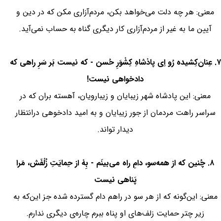
معنی: هر چه دلت می‌خواهد بکن، مردم‌آزاری مکن که در دین و
آیین ما به غیر از مردم‌آزاری کار دیگری گناه به حساب نمی‌آید.
۷. عِنان‌کِشیده رُو اِی پادْشاهِ کِشْوَرِ حُسن - که نیست بَر سَرِ راهی که
دادخواهی نیست!
معنی: این پادشاه شهر زیبایان و زیبارویان، آهسته بران که در
سراسر راهت مردمان از جور زیبایان و به امید دادخوهی درانتظار
دیدار تواند.
۸. چُنین که از همه‌سو، دامِ راه می‌بینَم - بِهْ از حِمایَتِ زُلْفَش، مَرا
پَناهی نیست
معنی: این‌گونه که از هر سو در راهم دام گسترده شده جز این‌که به
زیر چتر حمایت زلف‌های او پناه ببرم چاره‌ی دیگری ندارم.