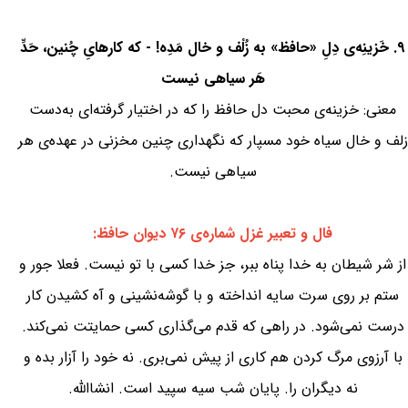
۹. خَزینِه‌ی دِلِ «حافظ» به زُلْف و خال مَدِه! - که کارهایِ چُنین، حَدِّ
هَر سیاهی نیست
معنی: خزینه‌ی محبت دل حافظ را که در اختیار گرفته‌ای به‌دست
زلف و خال سیاه خود مسپار که نگهداری چنین مخزنی در عهده‌ی هر
سیاهی نیست.
فال و تعبیر غزل شماره‌ی ۷۶ دیوان حافظ:
از شر شیطان به خدا پناه ببر، جز خدا کسی با تو نیست. فعلا جور و
ستم بر روی سرت سایه انداخته و با گوشه‌نشینی و آه کشیدن کار
درست نمی‌شود. در راهی که قدم می‌گذاری کسی حمایتت نمی‌کند.
با آرزوی مرگ کردن هم کاری از پیش نمی‌بری. نه خود را آزار بده و
نه دیگران را. پایان شب سیه سپید است. انشاالله.