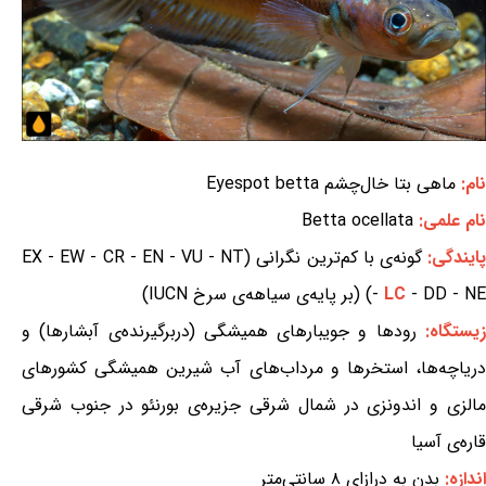
نام:
ماهی بتا خال‌چشم Eyespot betta
نام علمی:
Betta ocellata
ایندگی:
گونه‌ی با کم‌ترین نگرانی (EX - EW - CR - EN - VU - NT
- DD - NE) (بر پایه‌ی سیاهه‌ی سرخ IUCN)
LC
-
یستگاه:
رودها و جویبارهای همیشگی (دربرگیرنده‌ی آبشارها) و
دریاچه‌ها، استخرها و مرداب‌های آب شیرین همیشگی کشورهای
مالزی و اندونزی در شمال شرقی جزیره‌ی بورنئو در جنوب شرقی
قاره‌ی آسیا
اندازه:
بدن به درازای ۸ سانتی‌متر