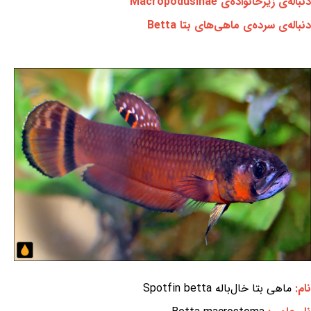
دنباله‌ی زیرخانواده‌ی Macropodusinae
دنباله‌ی سرده‌ی ماهی‌های بتا Betta
نام:
ماهی بتا خال‌باله Spotfin betta