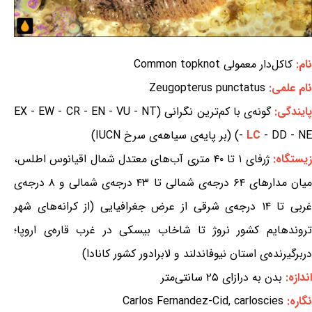
نام:
کاکل‌دار معمولی Common topknot
نام علمی:
Zeugopterus punctatus
ایندگی:
گونه‌ی با کم‌ترین نگرانی (EX - EW - CR - EN - VU - NT
- DD - NE) (بر پایه‌ی سیاهه‌ی سرخ IUCN)
LC
-
یستگاه:
ژرفای ۱ تا ۴۰ متری آب‌های معتدل شمال اقیانوس اطلس،
میان مدارهای ۶۴ درجه‌ی شمالی تا ۴۳ درجه‌ی شمالی و ۸ درجه‌ی
غربی تا ۱۴ درجه‌ی شرقی از عرض جغرافیایی (از کرانه‌های شهر
تروندهایم کشور نروژ تا شاخاب بیسکی در غرب قاره‌ی اروپا؛
دربرگیرنده‌ی استان نیوفاندلند و لابرادور کشور کانادا)
اندازه:
بدن به درازای ۲۵ سانتی‌متر
نگاره:
Carlos Fernandez-Cid, carloscies