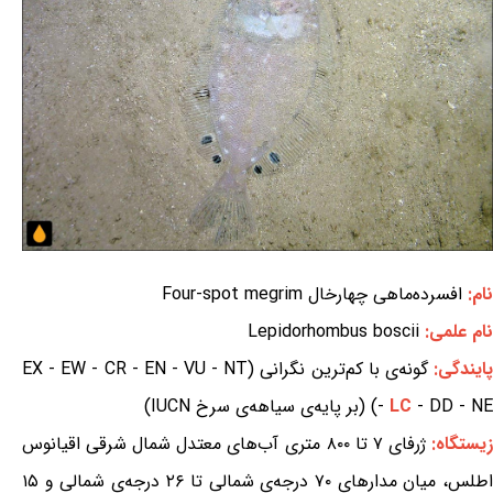
نام:
افسرده‌ماهی چهارخال Four-spot megrim
نام علمی:
Lepidorhombus boscii
ایندگی:
گونه‌ی با کم‌ترین نگرانی (EX - EW - CR - EN - VU - NT
- DD - NE) (بر پایه‌ی سیاهه‌ی سرخ IUCN)
LC
-
یستگاه:
ژرفای ۷ تا ۸۰۰ متری آب‌های معتدل شمال شرقی اقیانوس
اطلس، میان مدارهای ۷۰ درجه‌ی شمالی تا ۲۶ درجه‌ی شمالی و ۱۵