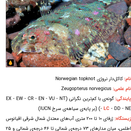
نام:
کاکل‌دار نروژی Norwegian topknot
نام علمی:
Zeugopterus norvegicus
ایندگی:
گونه‌ی با کم‌ترین نگرانی (EX - EW - CR - EN - VU - NT
- DD - NE) (بر پایه‌ی سیاهه‌ی سرخ IUCN)
LC
-
زیستگاه:
ژرفای ۱۰ تا ۲۰۰ متری آب‌های معتدل شمال شرقی اقیانوس
اطلس، میان مدارهای ۷۳ درجه‌ی شمالی تا ۴۶ درجه‌ی شمالی و ۲۵