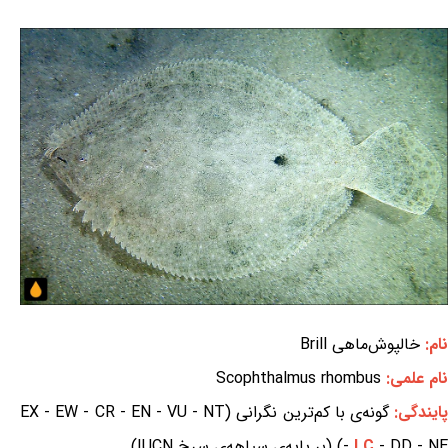
نام:
خالپوش‌ماهی Brill
نام علمی:
Scophthalmus rhombus
ایندگی:
گونه‌ی با کم‌ترین نگرانی (EX - EW - CR - EN - VU - NT
- DD - NE) (بر پایه‌ی سیاهه‌ی سرخ IUCN)
LC
-