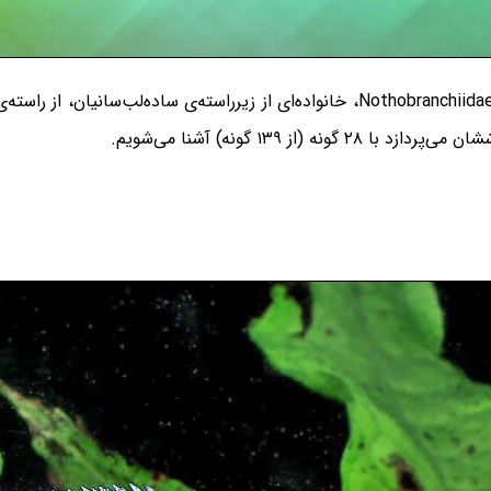
خانواده‌ی دروغین‌آب‌ششان یا ریولاین‌های آفریقایی Nothobranchiidae، خانواده‌ای از زی
ز ۱۳۹ گونه) آشنا می‌شویم.