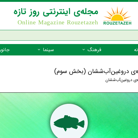
مجله‌ی اینترنتی روز تازه
Online Magazine Rouzetazeh
ه
فرهنگ
سینما
جانور
داستان
بازیگران فیلم
جانوران مهره
واده‌ی دروغین‌آب‌ششان (بخش سوم)
نام‌نامه
بهترین فیلم‌ها
جانوران مهر
ه‌ی دروغین‌آب‌ششان
میراث جهانی یونسکو
جانوران مهر
ضرب المثل
جانوران مهر
شعر فارسی
جانوران مه
زندگینامه‌ی بزرگان
جانوران مهر
گفتاورد