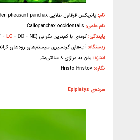
نام:
پانچکس قرقاول طلایی Golden pheasant panchax
نام علمی:
Callopanchax occidentalis
پایندگی:
گونه‌ی با کم‌ترین نگرانی (EX - EW - CR - EN - VU - NT -
- DD - NE) (بر پایه‌ی سیاهه‌ی سرخ IUCN)
LC
زیستگاه:
آب‌های گرمسیری سیستم‌های رودهای کرانه‌ای
اندازه:
بدن به درازای ۸ سانتی‌متر
نگاره:
Hristo Hristov
سرده‌ی Epiplatys