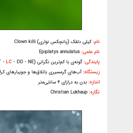
نام:
کیلی دلقک (پانچکس نواری) Clown killi
نام علمی:
Epiplatys annulatus
پایندگی:
گونه‌ی با کم‌ترین نگرانی (EX - EW - CR - EN - VU - NT -
- DD - NE) (بر پایه‌ی سیاهه‌ی سرخ IUCN)
LC
زیستگاه:
آب‌های گرمسیری باتلاق‌ها و جویبارهای کرانه
اندازه:
بدن به درازای ۴ سانتی‌متر
نگاره:
Christian Lukhaup