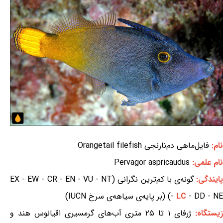
نام:
فایل‌ماهی دم‌نارنجی Orangetail filefish
نام علمی:
Pervagor aspricaudus
ایندگی:
گونه‌ی با کم‌ترین نگرانی (EX - EW - CR - EN - VU - NT
- DD - NE) (بر پایه‌ی سیاهه‌ی سرخ IUCN)
LC
-
یستگاه:
ژرفای ۱ تا ۲۵ متری آب‌های گرمسیری اقیانوس هند و