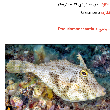
اندازه:
بدن به درازای ۱۹ سانتی‌متر
نگاره:
Craigjhowe
سرده‌ی Pseudomonacanthus