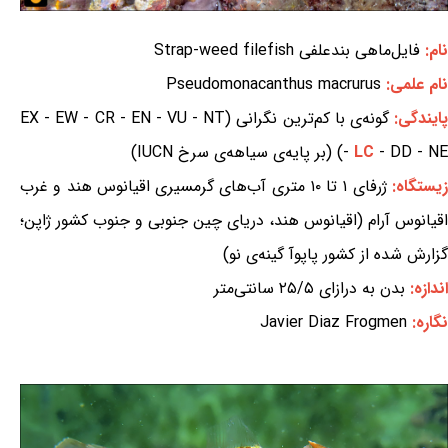
نام:
فایل‌ماهی بندعلفی Strap-weed filefish
نام علمی:
Pseudomonacanthus macrurus
ایندگی:
گونه‌ی با کم‌ترین نگرانی (EX - EW - CR - EN - VU - NT
- DD - NE) (بر پایه‌ی سیاهه‌ی سرخ IUCN)
LC
-
یستگاه:
ژرفای ۱ تا ۱۰ متری آب‌های گرمسیری اقیانوس هند و غرب
اقیانوس آرام (اقیانوس هند، دریای چین جنوبی و جنوب کشور ژاپن؛
گزارش شده از کشور پاپوآ گینه‌ی نو)
اندازه:
بدن به درازای ۲۵/۵ سانتی‌متر
نگاره:
Javier Diaz Frogmen