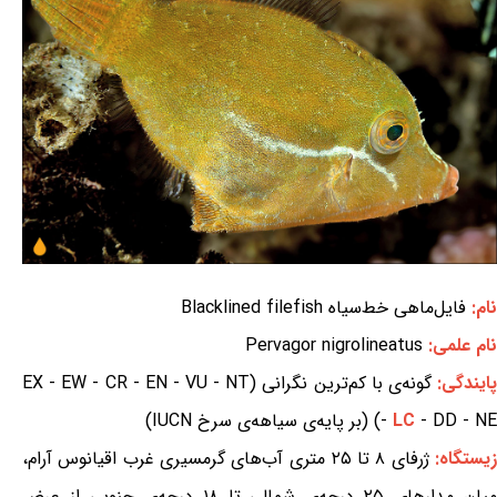
نام:
فایل‌ماهی خط‌سیاه Blacklined filefish
نام علمی:
Pervagor nigrolineatus
ایندگی:
گونه‌ی با کم‌ترین نگرانی (EX - EW - CR - EN - VU - NT
- DD - NE) (بر پایه‌ی سیاهه‌ی سرخ IUCN)
LC
-
یستگاه:
ژرفای ۸ تا ۲۵ متری آب‌های گرمسیری غرب اقیانوس آرام،
میان مدارهای ۲۵ درجه‌ی شمالی تا ۱۸ درجه‌ی جنوبی از عرض