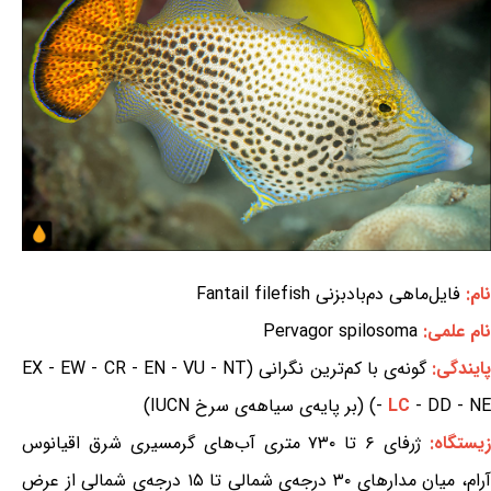
نام:
فایل‌ماهی دم‌بادبزنی Fantail filefish
نام علمی:
Pervagor spilosoma
ایندگی:
گونه‌ی با کم‌ترین نگرانی (EX - EW - CR - EN - VU - NT
- DD - NE) (بر پایه‌ی سیاهه‌ی سرخ IUCN)
LC
-
یستگاه:
ژرفای ۶ تا ۷۳۰ متری آب‌های گرمسیری شرق اقیانوس
آرام، میان مدارهای ۳۰ درجه‌ی شمالی تا ۱۵ درجه‌ی شمالی از عرض