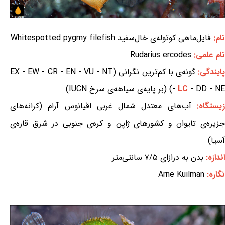
نام:
فایل‌ماهی کوتوله‌ی خال‌سفید Whitespotted pygmy filefish
نام علمی:
Rudarius ercodes
ایندگی:
گونه‌ی با کم‌ترین نگرانی (EX - EW - CR - EN - VU - NT
- DD - NE) (بر پایه‌ی سیاهه‌ی سرخ IUCN)
LC
-
یستگاه:
آب‌های معتدل شمال غربی اقیانوس آرام (کرانه‌های
جزیره‌ی تایوان و کشورهای ژاپن و کره‌ی جنوبی در شرق قاره‌ی
آسیا)
اندازه:
بدن به درازای ۷/۵ سانتی‌متر
نگاره:
Arne Kuilman