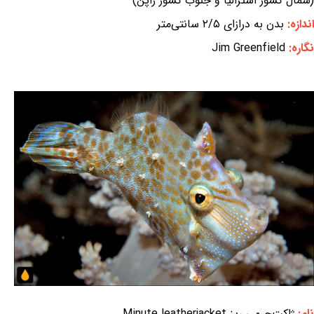
(شمال کشور استرالیا و جنوب کشور ژاپن)
اندازه:
بدن به درازای ۲/۵ سانتی‌متر
نگاره:
Jim Greenfield
نام:
ژاکت‌چرمی ریز Minute leatherjacket