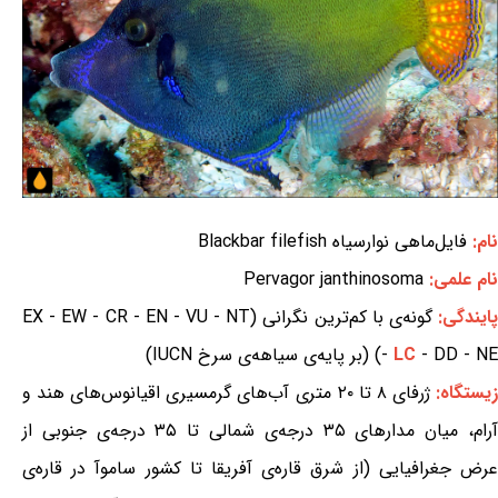
نام:
فایل‌ماهی نوارسیاه Blackbar filefish
نام علمی:
Pervagor janthinosoma
ایندگی:
گونه‌ی با کم‌ترین نگرانی (EX - EW - CR - EN - VU - NT
- DD - NE) (بر پایه‌ی سیاهه‌ی سرخ IUCN)
LC
-
یستگاه:
ژرفای ۸ تا ۲۰ متری آب‌های گرمسیری اقیانوس‌های هند و
آرام، میان مدارهای ۳۵ درجه‌ی شمالی تا ۳۵ درجه‌ی جنوبی از
عرض جغرافیایی (از شرق قاره‌ی آفریقا تا کشور ساموآ در قاره‌ی