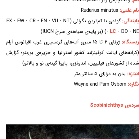
نام علمی:
Rudarius minutus
ایندگی:
گونه‌ی با کم‌ترین نگرانی (EX - EW - CR - EN - VU - NT
- DD - NE) (بر پایه‌ی سیاهه‌ی سرخ IUCN)
LC
-
یستگاه:
ژرفای ۲ تا ۱۵ متری آب‌های گرمسیری غرب اقیانوس آرام
(کرانه‌های ایالت کوئینزلند کشور استرالیا و جزیره‌ی بورنئو؛ گزارش
شده از کشورهای فیلیپین، اندونزی، پاپوآ گینه‌ی نو و پالائو)
اندازه:
بدن به درازای ۵ سانتی‌متر
نگاره:
Wayne and Pam Osborn
سرده‌ی Scobinichthys