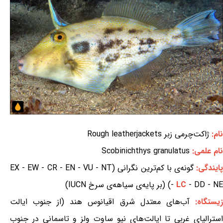
نام:
ژاکت‌چرمی زبر Rough leatherjackets
نام علمی:
Scobinichthys granulatus
ایندگی:
گونه‌ی با کم‌ترین نگرانی (EX - EW - CR - EN - VU - NT
- DD - NE) (بر پایه‌ی سیاهه‌ی سرخ IUCN)
LC
-
زیستگاه:
آب‌های معتدل شرق اقیانوس هند (از جنوب ایالت
استرالیای غربی تا ایالت‌های نیو ساوت ولز و تاسمانی در جنوب