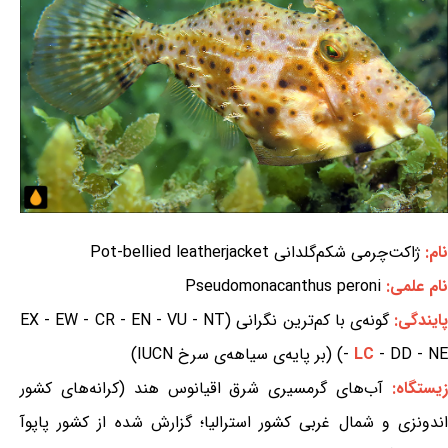
نام:
ژاکت‌چرمی شکم‌گلدانی Pot-bellied leatherjacket
نام علمی:
Pseudomonacanthus peroni
ایندگی:
گونه‌ی با کم‌ترین نگرانی (EX - EW - CR - EN - VU - NT
- DD - NE) (بر پایه‌ی سیاهه‌ی سرخ IUCN)
LC
-
یستگاه:
آب‌های گرمسیری شرق اقیانوس هند (کرانه‌های کشور
اندونزی و شمال غربی کشور استرالیا؛ گزارش شده از کشور پاپوآ