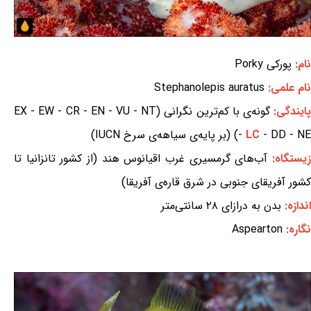
نام:
پورکی Porky
نام علمی:
Stephanolepis auratus
ایندگی:
گونه‌ی با کم‌ترین نگرانی (EX - EW - CR - EN - VU - NT
- DD - NE) (بر پایه‌ی سیاهه‌ی سرخ IUCN)
LC
-
یستگاه:
آب‌های گرمسیری غرب اقیانوس هند (از کشور تانزانیا تا
کشور آفریقای جنوبی در شرق قاره‌ی آفریقا)
اندازه:
بدن به درازای ۲۸ سانتی‌متر
نگاره:
Aspearton