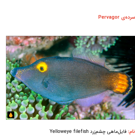
سرده‌ی Pervagor
نام:
فایل‌ماهی چشم‌زرد Yelloweye filefish