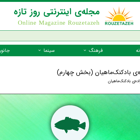
مجله‌ی اینترنتی روز تازه
Online Magazine Rouzetazeh
ه
فرهنگ
سینما
جانور
داستان
بازیگران فیلم
جانوران مهره
اده‌ی بادکنک‌ماهیان (بخش چهارم)
نام‌نامه
بهترین فیلم‌ها
جانوران مهر
اده‌ی بادکنک‌ماهیان
میراث جهانی یونسکو
جانوران مهر
ضرب المثل
جانوران مهر
شعر فارسی
جانوران مه
زندگینامه‌ی بزرگان
جانوران مهر
گفتاورد