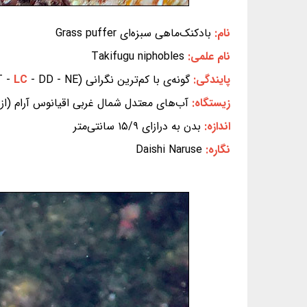
نام:
بادکنک‌ماهی سبزه‌ای Grass puffer
نام علمی:
Takifugu niphobles
پایندگی:
گونه‌ی با کم‌ترین نگرانی (EX - EW - CR - EN - VU - NT -
- DD - NE) (بر پایه‌ی سیاهه‌ی سرخ IUCN)
LC
زیستگاه:
آب‌های معتدل شمال غربی اقیانوس آرام (از ک
اندازه:
بدن به درازای ۱۵/۹ سانتی‌متر
نگاره:
Daishi Naruse