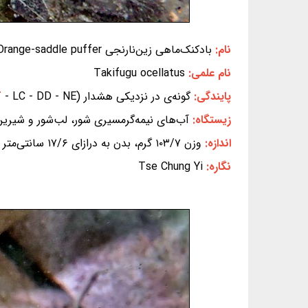
نام:
بادکنک‌ماهی زین‌نارنجی Orange-saddle puffer
نام علمی:
Takifugu ocellatus
پایندگی:
گونه‌ی در نزدیکی هشدار (EX - EW - CR - EN - VU -
- LC - DD - NE) (بر پایه‌ی سیاهه‌ی سرخ IUCN)
T
زیستگاه:
آب‌های نیمه‌گرمسیری شور، لب‌شور و شیرین
اندازه:
وزن ۱۰۳/۷ گرم، بدن به درازای ۱۷/۶ سانتی‌متر
نگاره:
Tse Chung Yi