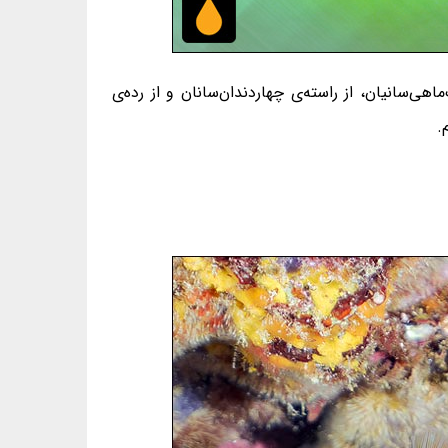
ان Tetraodontidae، خانواده‌ای از زیرراسته‌ی بادکنک‌ماهی‌سانیان، از راسته‌ی چهاردندان‌سانان و از رده‌ی