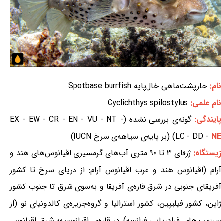
نام:
خارپشت‌ماهی خال‌پایه Spotbase burrfish
نام علمی:
Cyclichthys spilostylus
ایندگی:
گونه‌ی بررسی نشده (EX - EW - CR - EN - VU - NT -
NE
LC - DD -
) (بر پایه‌ی سیاهه‌ی سرخ IUCN)
زیستگاه:
ژرفای ۳ تا ۹۰ متری آب‌های گرمسیری اقیانوس‌های هند و
آرام (اقیانوس هند و غرب اقیانوس آرام: از دریای سرخ تا کشور
آفریقای جنوبی در شرق قاره‌ی آفریقا و به‌سوی شرق تا جنوب کشور
ژاپن، کشور فیلیپین، کشور استرالیا و گروه‌جزیره‌ی کالدونیای نو (از
سرزمین‌های فرادریایی فرانسه) در قاره‌ی اقیانوسیه؛ شرق اقیانوس