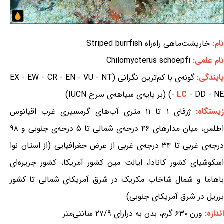
نام:
خارپشت‌ماهی راه‌راه Striped burrfish
نام علمی:
Chilomycterus schoepfi
ایندگی:
گونه‌ی با کم‌ترین نگرانی (EX - EW - CR - EN - VU - NT
- DD - NE) (بر پایه‌ی سیاهه‌ی سرخ IUCN)
LC
-
یستگاه:
ژرفای ۱ تا ۱۱ متری آب‌های گرمسیری غرب اقیانوس
اطلس، میان مدارهای ۴۶ درجه‌ی شمالی تا ۵ درجه‌ی جنوبی و ۹۸
درجه‌ی غربی تا ۳۴ درجه‌ی غربی از عرض جغرافیایی (از استان نوا
اسکوشیای کشور کانادا، ایالت مین کشور آمریکا، کشور جزیره‌ای
باهاما و شمال شاخاب مکزیک در شرق آمریکای شمالی تا کشور
برزیل در شرق آمریکای جنوبی)
اندازه:
وزن ۶۳۰ گرم، بدن به درازای ۲۷/۹ سانتی‌متر