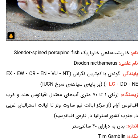
نام:
خارپشت‌ماهی خارباریک Slender-spined porcupine fish
نام علمی:
Diodon nicthemerus
ایندگی:
گونه‌ی با کم‌ترین نگرانی (EX - EW - CR - EN - VU - NT
- DD - NE) (بر پایه‌ی سیاهه‌ی سرخ IUCN)
LC
-
یستگاه:
ژرفای ۱ تا ۷۰ متری آب‌های معتدل اقیانوس هند و غرب
اقیانوس آرام (از مرکز ایالت نیو ساوت ولز تا ایالت استرالیای غربی
در جنوب کشور استرالیا در قاره‌ی اقیانوسیه)
اندازه:
بدن به درازای ۴۰ سانتی‌متر
نگاره:
Tim Gamblin