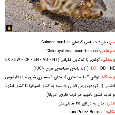
نام:
خارپشت‌ماهی گینه‌ای Guinean burrfish
نام علمی:
Chilomycterus mauretanicus
ایندگی:
گونه‌ی با کم‌ترین نگرانی (EX - EW - CR - EN - VU - NT
- DD - NE) (بر پایه‌ی سیاهه‌ی سرخ IUCN)
LC
-
یستگاه:
ژرفای ؟ تا ۱۰۰ متری آب‌های گرمسیری شرق مرکز اقیانوس
اطلس (از گروه‌جزیره‌ی قناری وابسته به کشور اسپانیا تا کشور آنگولا
و شاید کشور نامیبیا در غرب قاره‌ی آفریقا)
اندازه:
بدن به درازای ۲۵ سانتی‌متر
نگاره:
Luis Perez Berrocal