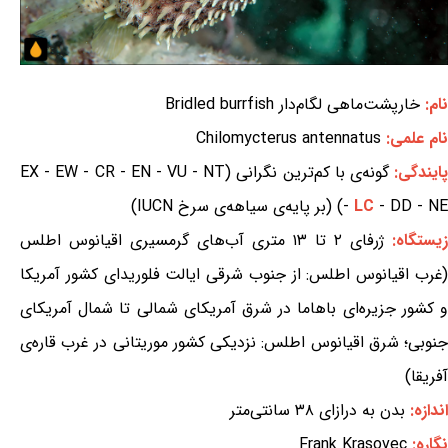
نام:
خارپشت‌ماهی لگام‌دار Bridled burrfish
نام علمی:
Chilomycterus antennatus
ایندگی:
گونه‌ی با کم‌ترین نگرانی (EX - EW - CR - EN - VU - NT
- DD - NE) (بر پایه‌ی سیاهه‌ی سرخ IUCN)
LC
-
یستگاه:
ژرفای ۲ تا ۱۳ متری آب‌های گرمسیری اقیانوس اطلس
(غرب اقیانوس اطلس: از جنوب شرقی ایالت فلوریدای کشور آمریکا
و کشور جزیره‌ای باهاما در شرق آمریکای شمالی تا شمال آمریکای
جنوبی؛ شرق اقیانوس اطلس: نزدیکی کشور موریتانی در غرب قاره‌ی
آفریقا)
اندازه:
بدن به درازای ۳۸ سانتی‌متر
نگاره:
Frank Krasovec