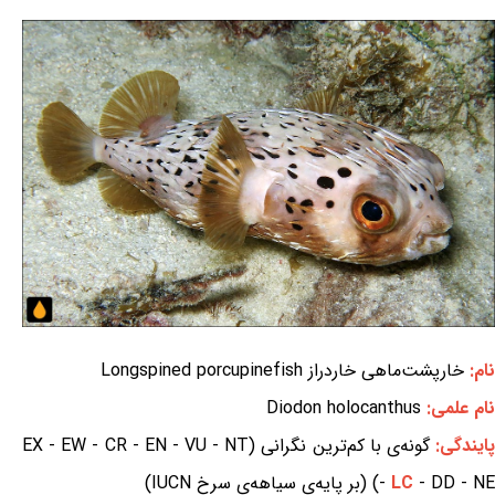
نام:
خارپشت‌ماهی خاردراز Longspined porcupinefish
نام علمی:
Diodon holocanthus
ایندگی:
گونه‌ی با کم‌ترین نگرانی (EX - EW - CR - EN - VU - NT
- DD - NE) (بر پایه‌ی سیاهه‌ی سرخ IUCN)
LC
-