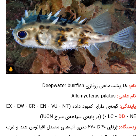
نام:
خارپشت‌ماهی ژرفازی Deepwater burrfish
نام علمی:
Allomycterus pilatus
ایندگی:
گونه‌ی دارای کمبود داده (EX - EW - CR - EN - VU - NT
- NE) (بر پایه‌ی سیاهه‌ی سرخ IUCN)
DD
- LC -
زیستگاه:
ژرفای ۴۰ تا ۲۷۰ متری آب‌های معتدل اقیانوس هند و غرب