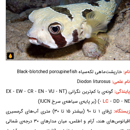
نام:
خارپشت‌ماهی لکه‌سیاه Black-blotched porcupinefish
نام علمی:
Diodon liturosus
ایندگی:
گونه‌ی با کم‌ترین نگرانی (EX - EW - CR - EN - VU - NT
- DD - NE) (بر پایه‌ی سیاهه‌ی سرخ IUCN)
LC
-
یستگاه:
ژرفای ۱ تا ۹۰ (بیشتر ۱۵ تا ۳۰) متری آب‌های گرمسیری
اقیانوس‌های هند، آرام و اطلس، میان مدارهای ۳۰ درجه‌ی شمالی