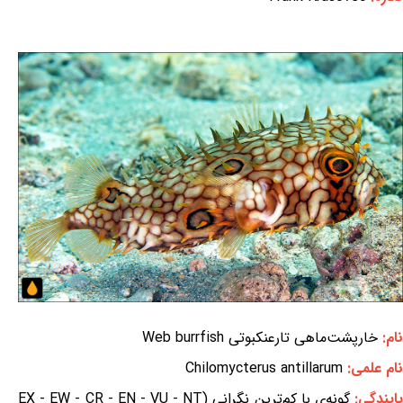
نام:
خارپشت‌ماهی تارعنکبوتی Web burrfish
نام علمی:
Chilomycterus antillarum
ایندگی:
گونه‌ی با کم‌ترین نگرانی (EX - EW - CR - EN - VU - NT