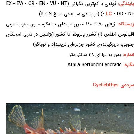
ایندگی:
گونه‌ی با کم‌ترین نگرانی (EX - EW - CR - EN - VU - NT
- DD - NE) (بر پایه‌ی سیاهه‌ی سرخ IUCN)
LC
-
یستگاه:
ژرفای ۷۰ تا ۱۹۰ متری آب‌های نیمه‌گرمسیری جنوب غربی
اقیانوس اطلس (از کشور ونزوئلا تا کشور آرژانتین در شرق آمریکای
جنوبی، دربرگیرنده‌ی کشور جزیره‌ای ترینیداد و توباگو)
اندازه:
بدن به درازای ۲۸ سانتی‌متر
نگاره:
Athila Bertoncini Andrade
سرده‌ی Cyclichthys