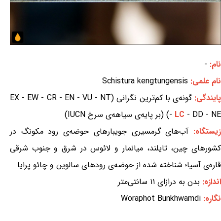
نام:
-
نام علمی:
Schistura kengtungensis
ایندگی:
گونه‌ی با کم‌ترین نگرانی (EX - EW - CR - EN - VU - NT
- DD - NE) (بر پایه‌ی سیاهه‌ی سرخ IUCN)
LC
-
یستگاه:
آب‌های گرمسیری جویبارهای حوضه‌ی رود مکونگ در
کشورهای چین، تایلند، میانمار و لائوس در شرق و جنوب شرقی
قاره‌ی آسیا؛ شناخته شده از حوضه‌ی رودهای سالوین و چائو پرایا
اندازه:
بدن به درازای ۱۱ سانتی‌متر
نگاره:
Woraphot Bunkhwamdi