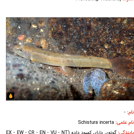
نام:
-
نام علمی:
Schistura incerta
ایندگی:
گونه‌ی دارای کمبود داده (EX - EW - CR - EN - VU - NT