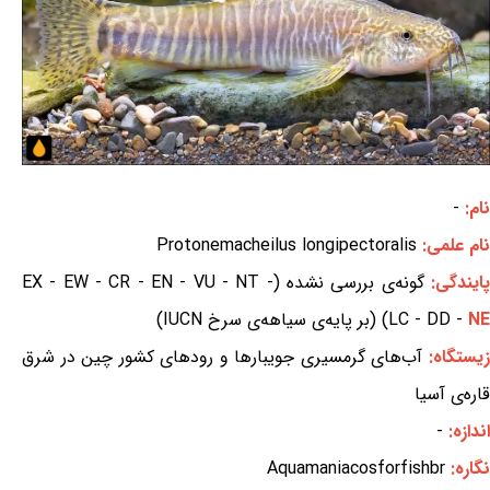
نام:
-
نام علمی:
Protonemacheilus longipectoralis
ایندگی:
گونه‌ی بررسی نشده (EX - EW - CR - EN - VU - NT -
NE
LC - DD -
) (بر پایه‌ی سیاهه‌ی سرخ IUCN)
یستگاه:
آب‌های گرمسیری جویبارها و رودهای کشور چین در شرق
قاره‌ی آسیا
اندازه:
-
نگاره:
Aquamaniacosforfishbr