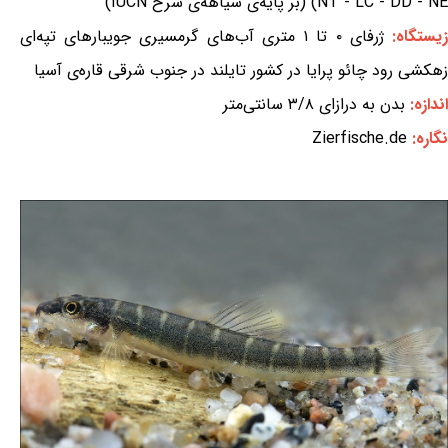
NT - LC - DD - NE) (بر پایه‌ی سیاهه‌ی سرخ IUCN)
یستگاه:
ژرفای ۰ تا ۱ متری آب‌های گرمسیری جویبارهای تپه‌ای
زهکشی رود چائو پرایا در کشور تایلند در جنوب شرقی قاره‌ی آسیا
اندازه:
بدن به درازای ۳/۸ سانتی‌متر
نگاره:
Zierfische.de