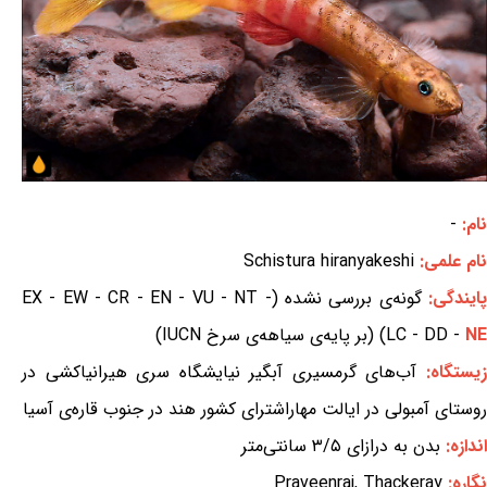
نام:
-
نام علمی:
Schistura hiranyakeshi
ایندگی:
گونه‌ی بررسی نشده (EX - EW - CR - EN - VU - NT -
NE
LC - DD -
) (بر پایه‌ی سیاهه‌ی سرخ IUCN)
یستگاه:
آب‌های گرمسیری آبگیر نیایشگاه سری هیرانیاکشی در
روستای آمبولی در ایالت مهاراشترای کشور هند در جنوب قاره‌ی آسیا
اندازه:
بدن به درازای ۳/۵ سانتی‌متر
نگاره:
Praveenraj, Thackeray