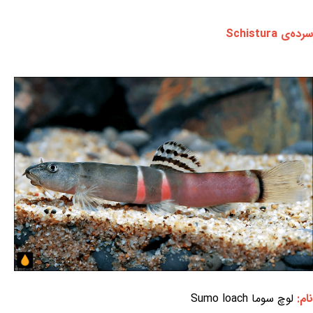
سرده‌ی Schistura
نام:
لوچ سوما Sumo loach