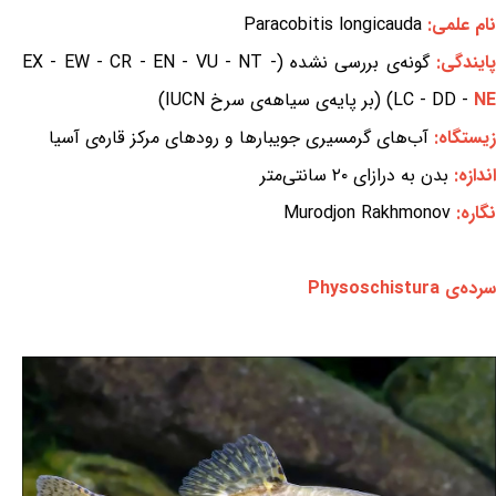
نام علمی:
Paracobitis longicauda
ایندگی:
گونه‌ی بررسی نشده (EX - EW - CR - EN - VU - NT -
NE
LC - DD -
) (بر پایه‌ی سیاهه‌ی سرخ IUCN)
زیستگاه:
آب‌های گرمسیری جویبارها و رودهای مرکز قاره‌ی آسیا
اندازه:
بدن به درازای ۲۰ سانتی‌متر
نگاره:
Murodjon Rakhmonov
سرده‌ی Physoschistura