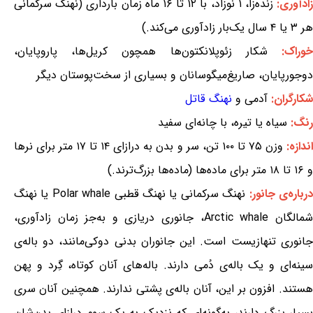
ادآوری:
زنده‌زا، ۱ نوزاد، با ۱۲ تا ۱۶ ماه زمان بارداری (نهنگ سرکمانی
هر ۳ یا ۴ سال یک‌بار زادآوری می‌کند.)
وراک:
شکار زئوپلانکتون‌ها همچون کریل‌ها، پاروپایان،
دوجورپایان، صاریغ‌میگوسانان و بسیاری از سخت‌پوستان دیگر
شکارگران:
آدمی و
نهنگ قاتل
رنگ:
سیاه یا تیره، با چانه‌ای سفید
اندازه:
وزن ۷۵ تا ۱۰۰ تن، سر و بدن به درازای ۱۴ تا ۱۷ متر برای نرها
و ۱۶ تا ۱۸ متر برای ماده‌ها (ماده‌ها بزرگ‌ترند.)
رباره‌ی جانور:
نهنگ سرکمانی یا نهنگ قطبی Polar whale یا نهنگ
شمالگان Arctic whale، جانوری دریازی و به‌جز زمان زادآوری،
جانوری تنهازیست است. این جانوران بدنی دوکی‌مانند، دو باله‌ی
سینه‌ای و یک باله‌ی دُمی دارند. باله‌های آنان کوتاه، گِرد و پهن
هستند. افزون بر این، آنان باله‌ی پشتی ندارند. همچنین آنان سری
بسیار بزرگ دارند، به‌گونه‌ای که نزدیک به یک سوم درازای بدن‌شان