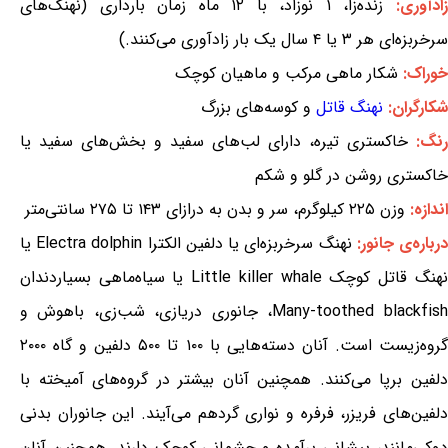
ادآوری:
زنده‌زا، ۱ نوزاد، با ۱۲ ماه زمان بارداری (نهنگ‌های
سرخربزه‌ای هر ۳ یا ۴ سال یک بار زادآوری می‌کنند.)
خوراک:
شکار ماهی مرکب و ماهیان کوچک
شکارگران:
نهنگ قاتل
و کوسه‌های بزرگ
رنگ:
خاکستری تیره، دارای لب‌های سفید و بخش‌های سفید یا
خاکستری روشن در گلو و شکم
اندازه:
وزن ۲۲۵ کیلوگرم، سر و بدن به درازای ۱۴۳ تا ۲۷۵ سانتی‌متر
رباره‌ی جانور:
نهنگ سرخربزه‌ای یا دلفین الکترا Electra dolphin یا
نهنگ قاتل کوچک Little killer whale یا سیاه‌ماهی بسیاردندان
Many-toothed blackfish، جانوری دریازی، شب‌زی، باهوش و
گروه‌زیست است. آنان دسته‌هایی با ۱۰۰ تا ۵۰۰ دلفین و گاه ۲۰۰۰
دلفین برپا می‌کنند. همچنین آنان بیشتر در گروه‌های آمیخته با
دلفین‌های فریزر، فرفره و نواری گردهم می‌آیند. این جانوران بدنی
دوکی‌مانند، پیشانی برآمده و چشمانی کوچک دارند. همچنین آنان