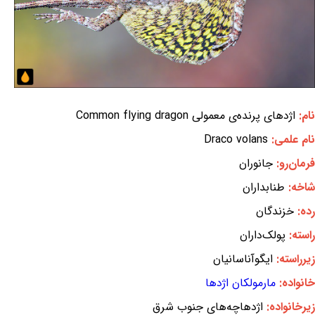
نام:
اژدهای پرنده‌ی معمولی Common flying dragon
نام علمی:
Draco volans
فرمان‌رو:
جانوران
شاخه:
طنابداران
رده:
خزندگان
راسته:
پولک‌داران
زیرراسته:
ایگوآناسانیان
خانواده:
مارمولکان اژدها
زیرخانواده:
اژدهاچه‌های جنوب شرق