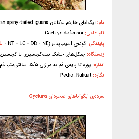
نام:
ایگوآنای خاردم یوکاتان Yucatan spiny-tailed iguana
نام علمی:
Cachryx defensor
پایندگی:
گونه‌ی آسیب‌پذیر (EX - EW - CR - EN -
- NT - LC - DD - NE) (بر پایه‌ی سیاهه‌ی سرخ IUCN)
VU
زیستگاه:
جنگل‌های خشک نیمه‌گرمسیری یا گرمسیری 
اندازه:
پوزه تا پایه‌ی دُم به درازای ۱۵/۵ سانتی‌متر، دُم کوتاه‌تر از این اندازه
نگاره:
Pedro_Nahuat
سرده‌ی ایگوآناهای صخره‌ای Cyclura