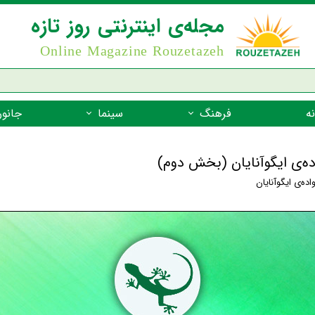
مجله‌ی اینترنتی روز تازه
Online Magazine Rouzetazeh
ه
فرهنگ
سینما
جانور
داستان
بازیگران فیلم
جانوران مهره
اده‌ی ایگوآنایان (بخش دوم)
نام‌نامه
بهترین فیلم‌ها
جانوران مهر
اده‌ی ایگوآنایان
میراث جهانی یونسکو
جانوران مهر
ضرب المثل
جانوران مهر
شعر فارسی
جانوران مه
زندگینامه‌ی بزرگان
جانوران مهر
گفتاورد