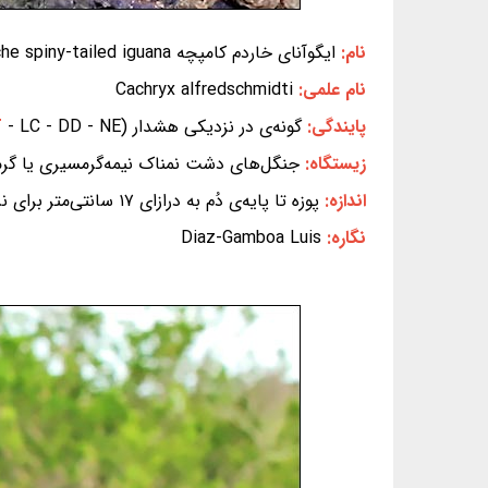
نام:
ایگوآنای خاردم کامپچه Campeche spiny-tailed iguana
نام علمی:
Cachryx alfredschmidti
پایندگی:
گونه‌ی در نزدیکی هشدار (EX - EW - CR - EN - VU -
- LC - DD - NE) (بر پایه‌ی سیاهه‌ی سرخ IUCN)
T
زیستگاه:
جنگل‌های دشت نمناک نیمه‌گرمسیری یا گر
اندازه:
پوزه تا پایه‌ی دُم به درازای ۱۷ سانتی‌متر برای نرها و ۱۵/۲ سانتی‌متر برای ماده‌ها، دُم ۷۴ تا ۸۵ درصد این اندازه
نگاره:
Diaz-Gamboa Luis