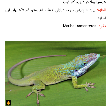
هیسپانیولا در دریای کارائیب
ندازه:
پوزه تا پایه‌ی دُم به درازای ۵/۷ سانتی‌متر، دُم ۱/۵ برابر این
اندازه
نگاره:
Maribel Armenteros