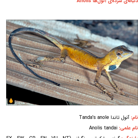
دنباله‌ی سرده‌ی آنول‌ها Anolis
نام:
آنول تاندا Tanda's anole
نام علمی:
Anolis tandai