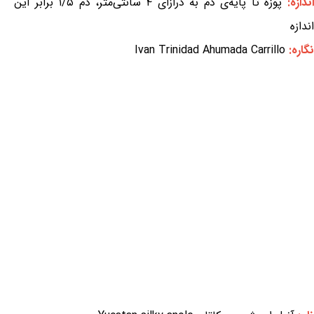
ندازه:
پوزه تا پایه‌ی دُم به درازای ۴ سانتی‌متر، دُم ۱/۵ برابر این
اندازه
نگاره:
Ivan Trinidad Ahumada Carrillo