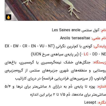
نام:
آنول سنتس Les Saines anole
نام علمی:
Anolis terraealtae
ایندگی:
گونه‌ی با کم‌ترین نگرانی (EX - EW - CR - EN - VU - NT
- DD - NE) (بر پایه‌ی سیاهه‌ی سرخ IUCN)
LC
-
یستگاه:
جنگل‌های خشک نیمه‌گرمسیری یا گرمسیری، باغ‌های
روستایی و منطقه‌های شهری جزیره‌های سنتس از گروه‌جزیره‌ی
گوادلوپ (از سرزمین‌های فرادریایی فرانسه) در دریای کارائیب
ندازه:
پوزه تا پایه‌ی دُم به درازای ۸ سانتی‌متر برای نرها و ۵/۴
سانتی‌متر برای ماده‌ها، دُم ۱/۵ تا ۲ برابر این اندازه
نگاره:
Lesept