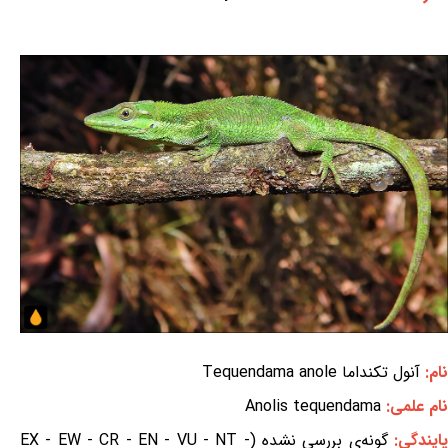
نام:
آنول تکنداما Tequendama anole
نام علمی:
Anolis tequendama
ایندگی:
گونه‌ی بررسی نشده (EX - EW - CR - EN - VU - NT -