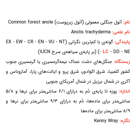
نام:
آنول جنگلی معمولی (آنول زبرپوست) Common forest anole
نام علمی:
Anolis trachyderma
ایندگی:
گونه‌ی با کم‌ترین نگرانی (EX - EW - CR - EN - VU - NT
- DD - NE) (بر پایه‌ی سیاهه‌ی سرخ IUCN)
LC
-
یستگاه:
جنگل‌های دشت نمناک نیمه‌گرمسیری یا گرمسیری جنوب
کشور کلمبیا، شرق اکوادور، شرق پرو و ایالت‌های پارا، آمازوناس و
آکری در شمال برزیل در شمال آمریکای جنوبی
اندازه:
پوزه تا پایه‌ی دُم به درازای ۶/۱ سانتی‌متر برای نرها و ۵/۸
سانتی‌متر برای ماده‌ها، دُم به درازای ۹/۳ سانتی‌متر برای نرها و
۸/۹ سانتی‌متر برای ماده‌ها
نگاره:
Kenny Wray