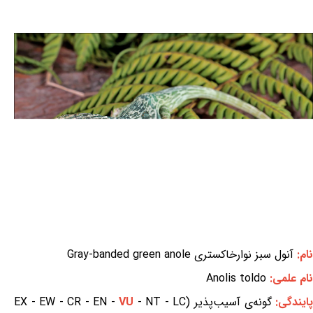
نام:
آنول سبز نوارخاکستری Gray-banded green anole
نام علمی:
Anolis toldo
ایندگی:
گونه‌ی آسیب‌پذیر (EX - EW - CR - EN -
- NT - LC
VU