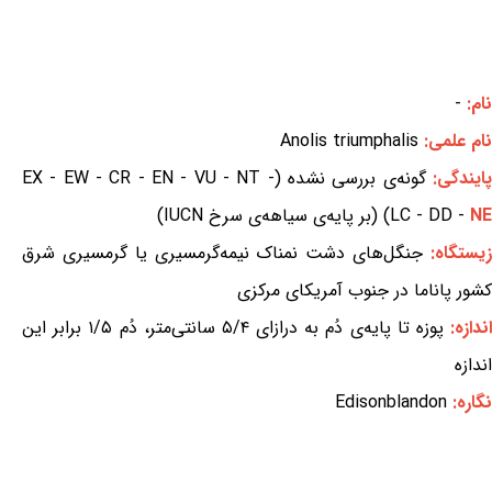
نام:
-
نام علمی:
Anolis triumphalis
ایندگی:
گونه‌ی بررسی نشده (EX - EW - CR - EN - VU - NT -
NE
LC - DD -
) (بر پایه‌ی سیاهه‌ی سرخ IUCN)
یستگاه:
جنگل‌های دشت نمناک نیمه‌گرمسیری یا گرمسیری شرق
کشور پاناما در جنوب آمریکای مرکزی
ندازه:
پوزه تا پایه‌ی دُم به درازای ۵/۴ سانتی‌متر، دُم ۱/۵ برابر این
اندازه
نگاره:
Edisonblandon