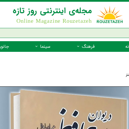
مجله‌ی اینترنتی روز تازه
Online Magazine Rouzetazeh
ه
فرهنگ
سینما
جانور
داستان
بازیگران فیلم
جانوران مهره
نام‌نامه
بهترین فیلم‌ها
جانوران مهر
ز
میراث جهانی یونسکو
جانوران مهر
ضرب المثل
جانوران مهر
شعر فارسی
جانوران مه
زندگینامه‌ی بزرگان
جانوران مهر
گفتاورد