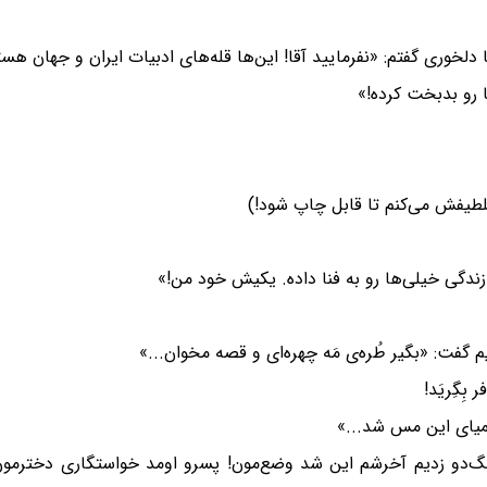
دلخوری گفتم: «نفرمایید آقا! این‌ها قله‌های ادبیات ایران و جهان هس
رو بدبخت کرده!»
ا تلطیفش می‌کنم تا قابل چاپ شود!)
زندگی خیلی‌ها رو به فنا داده. یکیش خود من!»
فت: «بگیر طُره‌ی مَه‌ چهره‌ای و قصه مخوان...»
بِگِریَد!
میای این مس شد...»
نو ول کردیم زدیم تو کار دولتی، ۳۰ سال سگ‌دو زدیم آخرشم این شد وضع‌مون! پسرو اومد خو