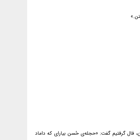
تن.»
استگاری دخترمون، فال گرفتیم گفت: «حجله‌ی حُسن بیارای که داماد