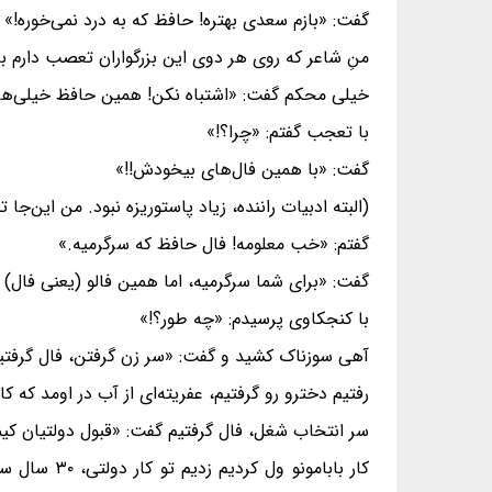
گفت: «بازم سعدی بهتره! حافظ که به درد نمی‌خوره!»
منِ شاعر که روی هر دوی این بزرگواران تعصب دارم با 
خیلی محکم گفت: «اشتباه نکن! همین حافظ خیلی‌ها 
با تعجب گفتم: «چرا؟!»
گفت: «با همین فال‌های بیخودش!!»
(البته ادبیات راننده، زیاد پاستوریزه نبود. من این‌ج
گفتم: «خب معلومه! فال حافظ که سرگرمیه.»
گفت: «برای شما سرگرمیه، اما همین فالو (یعنی فال) 
با کنجکاوی پرسیدم: «چه‌ طور؟!»
آهی سوزناک کشید و گفت: «سر زن گرفتن، فال گرفتیم گ
رفتیم دخترو رو گرفتیم، عفریته‌ای از آب در اومد که کافر 
سر انتخاب شغل، فال گرفتیم گفت: «قبول دولتیان کی
کار بابامو