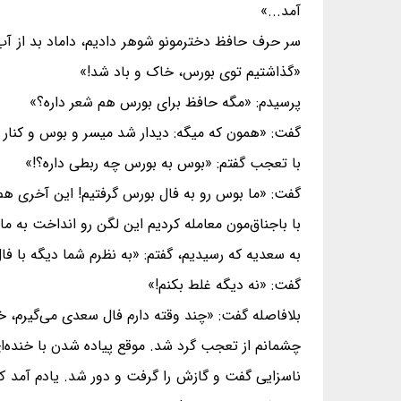
آمد...»
سر حرف حافظ دخترمونو شوهر دادیم، داماد بد از آب 
«گذاشتیم توی بورس، خاک و باد شد!»
پرسیدم: «مگه حافظ برای بورس هم شعر داره؟»
گفت: «همون که میگه: دیدار شد میسر و بوس و کنار 
با تعجب گفتم: «بوس به بورس چه ربطی داره؟!»
گفت: «ما بوس رو به فال بورس گرفتیم! این آخری هم ش
با باجناق‌مون معامله کردیم این لگن رو انداخت به 
به سعدیه که رسیدیم، گفتم: «به نظرم شما دیگه با فا
گفت: «نه دیگه غلط بکنم!»
بلافاصله گفت: «چند وقته دارم فال سعدی می‌گیرم، 
چشمانم از تعجب گرد شد. موقع پیاده شدن با خنده‌ای
ناسزایی گفت و گازش را گرفت و دور شد. یادم آمد که