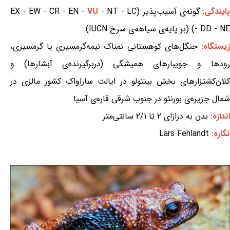
ایندگی:
گونه‌ی آسیب‌پذیر (EX - EW - CR - EN -
- NT - LC
VU
- DD - NE) (بر پایه‌ی سیاهه‌ی سرخ IUCN)
یستگاه:
جنگل‌های کوهستانی نمناک نیمه‌گرمسیری یا گرمسیری،
رودها و جویبارهای همیشگی (دربرگیرنده‌ی آبشارها) و
کلان‌کشتزارهای بخش بینتولو در ایالت ساراواک کشور مالزی در
شمال جزیره‌ی بورنئو در جنوب شرقی قاره‌ی آسیا
اندازه:
بدن به درازای ۲ تا ۲/۱ سانتی‌متر
نگاره:
Lars Fehlandt