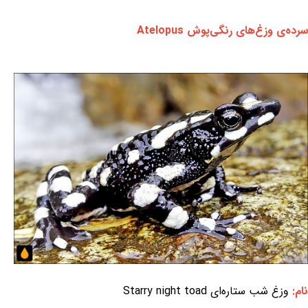
سرده‌ی وزغ‌های رنگی‌پوش Atelopus
نام:
وزغ شب ستاره‌ای Starry night toad