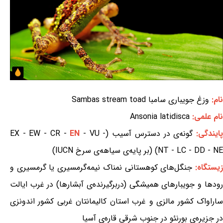
نام:
وزغ جویباری سامبا Sambas stream toad
نام علمی:
Ansonia latidisca
ایندگی:
گونه‌ی در دسترس آسیب (EX - EW - CR -
- VU -
EN
NT - LC - DD - NE) (بر پایه‌ی سیاهه‌ی سرخ IUCN)
یستگاه:
جنگل‌های کوهستانی نمناک نیمه‌گرمسیری یا گرمسیری و
رودها و جویبارهای همیشگی (دربرگیرنده‌ی آبشارها) در غرب ایالت
ساراواک کشور مالزی و غرب استان کالیمانتان غربی کشور اندونزی
در جزیره‌ی بورنئو در جنوب شرقی قاره‌ی آسیا