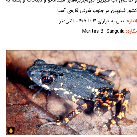
واحه‌های آب شیرین گروه‌جزیره‌های میندانائو و دیناگات وابسته به
کشور فیلیپین در جنوب شرقی قاره‌ی آسیا
اندازه:
بدن به درازای ۳ تا ۴/۷ سانتی‌متر
نگاره:
Marites B. Sanguila