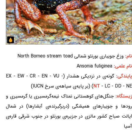
نام:
وزغ جویباری بورنئو شمالی North Borneo stream toad
نام علمی:
Ansonia fuliginea
ایندگی:
گونه‌ی در نزدیکی هشدار (EX - EW - CR - EN - VU -
- LC - DD - NE) (بر پایه‌ی سیاهه‌ی سرخ IUCN)
NT
یستگاه:
جنگل‌های کوهستانی نمناک نیمه‌گرمسیری یا گرمسیری و
رودها و جویبارهای همیشگی (دربرگیرنده‌ی آبشارها) در شمال
ایالت صباح کشور مالزی در جزیره‌ی بورنئو در جنوب شرقی قاره‌ی
آسیا