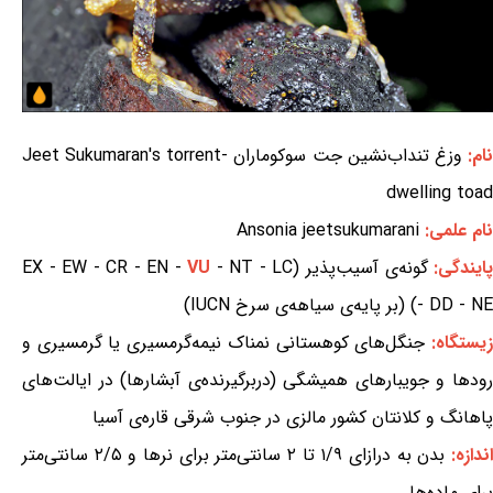
ام:
وزغ تنداب‌نشین جت سوکوماران Jeet Sukumaran's torrent-
dwelling toad
نام علمی:
Ansonia jeetsukumarani
ایندگی:
گونه‌ی آسیب‌پذیر (EX - EW - CR - EN -
- NT - LC
VU
- DD - NE) (بر پایه‌ی سیاهه‌ی سرخ IUCN)
یستگاه:
جنگل‌های کوهستانی نمناک نیمه‌گرمسیری یا گرمسیری و
رودها و جویبارهای همیشگی (دربرگیرنده‌ی آبشارها) در ایالت‌های
پاهانگ و کلانتان کشور مالزی در جنوب شرقی قاره‌ی آسیا
ندازه:
بدن به درازای ۱/۹ تا ۲ سانتی‌متر برای نرها و ۲/۵ سانتی‌متر
برای ماده‌ها