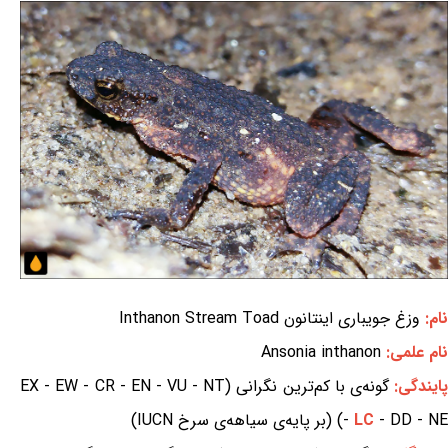
نام:
وزغ جویباری اینتانون Inthanon Stream Toad
نام علمی:
Ansonia inthanon
ایندگی:
گونه‌ی با کم‌ترین نگرانی (EX - EW - CR - EN - VU - NT
- DD - NE) (بر پایه‌ی سیاهه‌ی سرخ IUCN)
LC
-