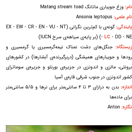
نام:
وزغ جویباری ماتانگ Matang stream toad
نام علمی:
Ansonia leptopus
ایندگی:
گونه‌ی با کم‌ترین نگرانی (EX - EW - CR - EN - VU - NT
- DD - NE) (بر پایه‌ی سیاهه‌ی سرخ IUCN)
LC
-
زیستگاه:
جنگل‌های دشت نمناک نیمه‌گرمسیری یا گرمسیری و
رودها و جویبارهای همیشگی (دربرگیرنده‌ی آبشارها) در کشورهای
برونئی، مالزی و اندونزی در جزیره‌ی بورنئو و جزیره‌ی سوماترای
کشور اندونزی در جنوب شرقی قاره‌ی آسیا
ندازه:
بدن به درازای ۳ تا ۴ سانتی‌متر برای نرها و ۵/۵ سانتی‌متر
برای ماده‌ها
نگاره:
Anton