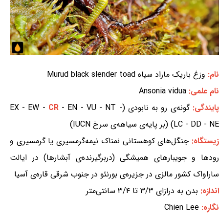
نام:
وزغ باریک ماراد سیاه Murud black slender toad
نام علمی:
Ansonia vidua
پایندگی:
گونه‌ی رو به نابودی (EX - EW -
- EN - VU - NT -
CR
LC - DD - NE) (بر پایه‌ی سیاهه‌ی سرخ IUCN)
یستگاه:
جنگل‌های کوهستانی نمناک نیمه‌گرمسیری یا گرمسیری و
رودها و جویبارهای همیشگی (دربرگیرنده‌ی آبشارها) در ایالت
ساراواک کشور مالزی در جزیره‌ی بورنئو در جنوب شرقی قاره‌ی آسیا
اندازه:
بدن به درازای ۳/۳ تا ۳/۴ سانتی‌متر
نگاره:
Chien Lee