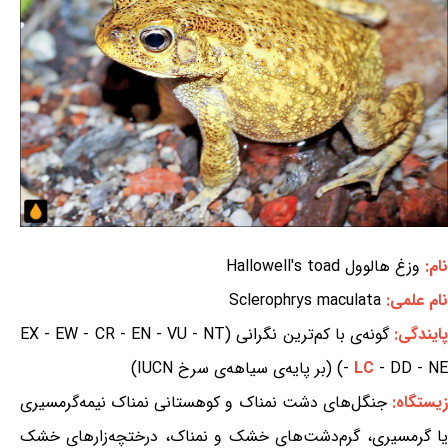
نام:
وزغ هالوول Hallowell's toad
نام علمی:
Sclerophrys maculata
ایندگی:
گونه‌ی با کم‌ترین نگرانی (EX - EW - CR - EN - VU - NT
- DD - NE) (بر پایه‌ی سیاهه‌ی سرخ IUCN)
LC
-
یستگاه:
جنگل‌های دشت نمناک و کوهستانی نمناک نیمه‌گرمسیری
یا گرمسیری، گرم‌دشت‌های خشک و نمناک، درختچه‌زارهای خشک