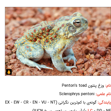
نام:
وزغ پنتون Penton's toad
نام علمی:
Sclerophrys pentoni
ایندگی:
گونه‌ی با کم‌ترین نگرانی (EX - EW - CR - EN - VU - NT
- DD - NE) (بر پایه‌ی سیاهه‌ی سرخ IUCN)
LC
-