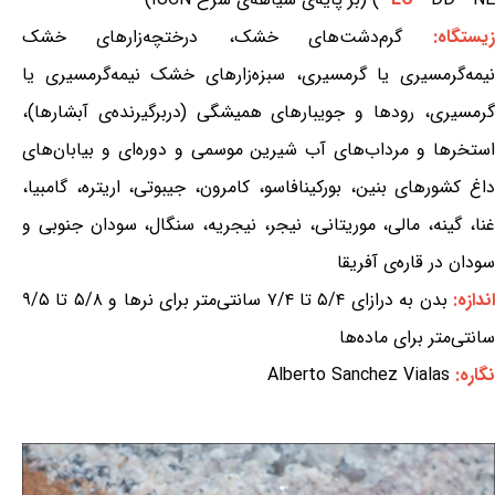
زیستگاه:
گرم‌دشت‌های خشک، درختچه‌زارهای خشک
نیمه‌گرمسیری یا گرمسیری، سبزه‌زارهای خشک نیمه‌گرمسیری یا
گرمسیری، رودها و جویبارهای همیشگی (دربرگیرنده‌ی آبشارها)،
استخرها و مرداب‌های آب شیرین موسمی و دوره‌ای و بیابان‌های
داغ کشورهای بنین، بورکینافاسو، کامرون، جیبوتی، اریتره، گامبیا،
غنا، گینه، مالی، موریتانی، نیجر، نیجریه، سنگال، سودان جنوبی و
سودان در قاره‌ی آفریقا
ندازه:
بدن به درازای ۵/۴ تا ۷/۴ سانتی‌متر برای نرها و ۵/۸ تا ۹/۵
سانتی‌متر برای ماده‌ها
نگاره:
Alberto Sanchez Vialas