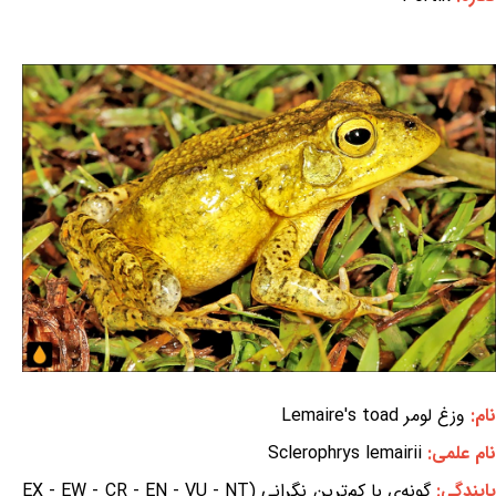
نام:
وزغ لومر Lemaire's toad
نام علمی:
Sclerophrys lemairii
ایندگی:
گونه‌ی با کم‌ترین نگرانی (EX - EW - CR - EN - VU - NT