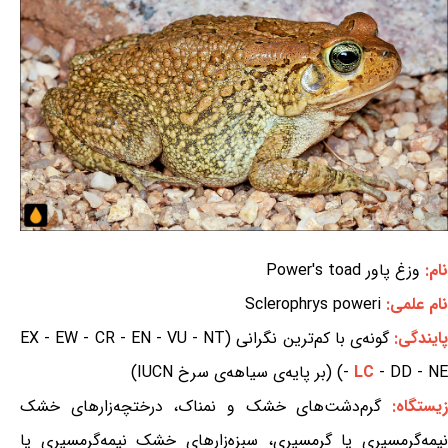
نام:
وزغ پاور Power's toad
نام علمی:
Sclerophrys poweri
ایندگی:
گونه‌ی با کم‌ترین نگرانی (EX - EW - CR - EN - VU - NT
- DD - NE) (بر پایه‌ی سیاهه‌ی سرخ IUCN)
LC
-
یستگاه:
گرم‌دشت‌های خشک و نمناک، درختچه‌زارهای خشک
نیمه‌گرمسیری یا گرمسیری، سبزه‌زارهای خشک نیمه‌گرمسیری یا