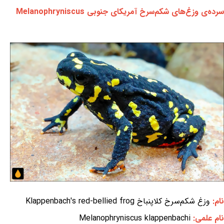
سرده‌ی وزغ‌های شکم‌سرخ آمریکای جنوبی Melanophryniscus
نام:
وزغ شکم‌سرخ کلاپنباخ Klappenbach's red-bellied frog
نام علمی:
Melanophryniscus klappenbachi