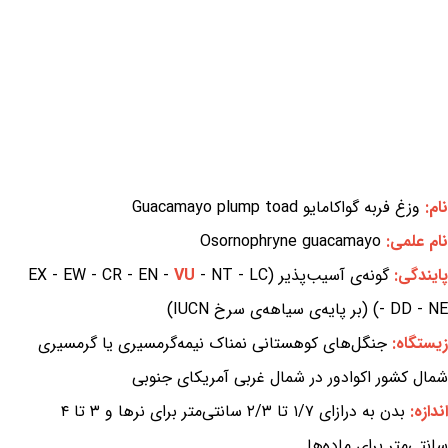
نام:
وزغ فربه گواکامایو Guacamayo plump toad
نام علمی:
Osornophryne guacamayo
پایندگی:
گونه‌ی آسیب‌پذیر (EX - EW - CR - EN -
- NT - LC
VU
- DD - NE) (بر پایه‌ی سیاهه‌ی سرخ IUCN)
زیستگاه:
جنگل‌های کوهستانی نمناک نیمه‌گرمسیری یا گرمسیری
شمال کشور اکوادور در شمال غربی آمریکای جنوبی
اندازه:
بدن به درازای ۱/۷ تا ۲/۳ سانتی‌متر برای نرها و ۳ تا ۴
سانتی‌متر برای ماده‌ها