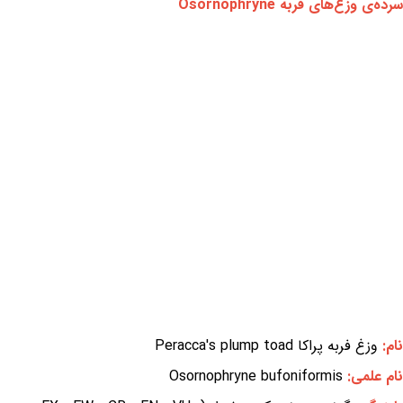
سرده‌ی وزغ‌های فربه Osornophryne
نام:
وزغ فربه پراکا Peracca's plump toad
نام علمی:
Osornophryne bufoniformis