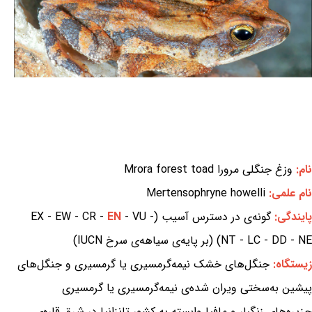
نام:
وزغ جنگلی مرورا Mrora forest toad
نام علمی:
Mertensophryne howelli
پایندگی:
گونه‌ی در دسترس آسیب (EX - EW - CR -
- VU -
EN
NT - LC - DD - NE) (بر پایه‌ی سیاهه‌ی سرخ IUCN)
زیستگاه:
جنگل‌های خشک نیمه‌گرمسیری یا گرمسیری و جنگل‌های
پیشین به‌سختی ویران شده‌ی نیمه‌گرمسیری یا گرمسیری
جزیره‌های زنگبار و مافیا وابسته به کشور تانزانیا در شرق قاره‌ی