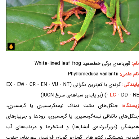
نام:
قورباغه‌ی برگی خط‌سفید White-lined leaf frog
نام علمی:
Phyllomedusa vaillantii
ایندگی:
گونه‌ی با کم‌ترین نگرانی (EX - EW - CR - EN - VU - NT
- DD - NE) (بر پایه‌ی سیاهه‌ی سرخ IUCN)
LC
-
یستگاه:
جنگل‌های دشت نمناک نیمه‌گرمسیری یا گرمسیری،
جنگل‌های باتلاقی نیمه‌گرمسیری یا گرمسیری، رودها و جویبارهای
همیشگی (دربرگیرنده‌ی آبشارها) و استخرها و مرداب‌های آب
شیرین همیشگی کشورهای گویان، گویان فرانسه، سورینام، جنوب