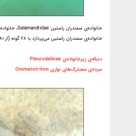
خانواده‌ی سم
خانواده‌ی سمندران راستین می‌پردازد با ۲۸ گونه (از ۸۱ گونه) آشنا می‌شویم.
دنباله‌ی زیرخانواده‌ی Pleurodelinae
سرده‌ی سمندرک‌های نواری Ommatotriton