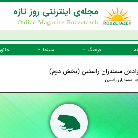
مجله‌ی اینترنتی روز تازه
Online Magazine Rouzetazeh
ه
فرهنگ
سینما
جانور
داستان
بازیگران فیلم
جانوران مهره
انواده‌ی سمندران راستین (بخش دوم)
نام‌نامه
بهترین فیلم‌ها
جانوران مهر
ه‌ی سمندران راستین
میراث جهانی یونسکو
جانوران مهر
ضرب المثل
جانوران مهر
شعر فارسی
جانوران مه
زندگینامه‌ی بزرگان
جانوران مهر
گفتاورد