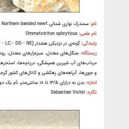
نام:
سمندرک نواری شمالی Northern banded newt
نام علمی:
Ommatotriton ophryticus
پایندگی:
گونه‌ی در نزدیکی هشدار (EX - EW - CR - EN - VU -
- LC - DD - NE) (بر پایه‌ی سیاهه‌ی سرخ IUCN)
T
زیستگاه:
جنگل‌های معتدل، سبزه‌زارهای معتدل، روده
مرداب‌های آب شیرین همیشگی، دریاچه‌ها، استخرها و 
و جوی‌ها، آبراهه‌های زهکشی و کانال‌های کشور گرجس
اندازه:
بدن به درازای ۱۴/۵ تا ۱۸ سانتی‌متر، دُم یک دوم درازای بدن
نگاره:
Sebastian Voitel