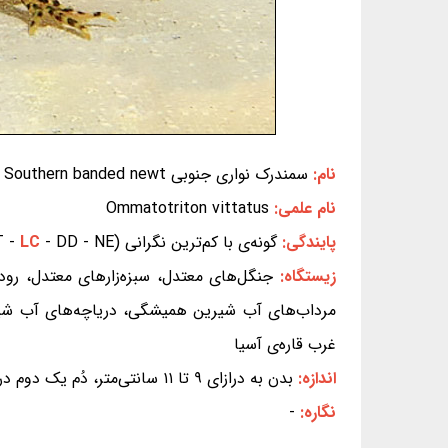
نام:
سمندرک نواری جنوبی Southern banded newt
نام علمی:
Ommatotriton vittatus
پایندگی:
گونه‌ی با کم‌ترین نگرانی (EX - EW - CR - EN - VU - NT -
- DD - NE) (بر پایه‌ی سیاهه‌ی سرخ IUCN)
LC
زیستگاه:
جنگل‌های معتدل، سبزه‌زارهای معتدل، روده
مرداب‌های آب شیرین همیشگی، دریاچه‌های آب شیرین
غرب قاره‌ی آسیا
اندازه:
بدن به درازای ۹ تا ۱۱ سانتی‌متر، دُم یک دوم درازای بدن
نگاره:
-