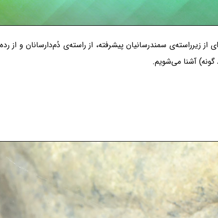
ندران راستین Salamandridae، خانواده‌ای از زیرراسته‌ی سمندرسانیان پیشرفته، از راسته‌ی د