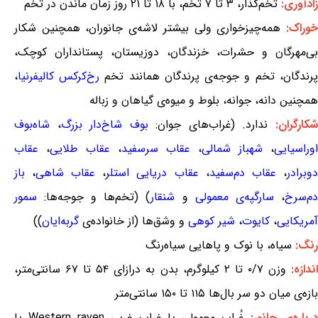
زادآوری:
تخم‌گذار، ۳ تا ۷ تخم، با ۱۸ تا ۲۱ روز زمان ماندن در تخم
وراک:
همه‌چیزخواری ولی بیشتر لاشه‌ی جانوران، همچنین شکار
بی‌مهرگان و حشرات، خزندگان، دوزیستان، پستانداران کوچک،
پرندگان، تخم و جوجه‌ی پرندگان همانند تخم
رخ‌کرکس کالیفرنیا
،
همچنین دانه، جوانه، بلوط و میوه‌ی گیاهان و زباله
کارگران:
ندارد. (غراب‌های جوان:
بوف شاخ‌دار بزرگ
،
شاه‌بوف
اوراسیایی
،
شهباز شمالی
،
عقاب سرسفید
،
عقاب طلایی
،
عقاب
دوبرادر
،
عقاب دم‌سفید
،
عقاب دریایی استلر
،
عقاب شاهی
،
باز
دم‌سرخ
،
سارگپه‌ی معمولی
و
شنقار
) (تخم‌ها و جوجه‌ها:
سمور
آمریکایی
،
کایوت
،
شیر کوهی
و وشق‌ها (از خانواده‌ی
گربه‌ایان
))
رنگ:
سیاه، با نوک و پاهایی سیاه‌رنگ
ندازه:
وزن ۰/۷ تا ۲ کیلوگرم، بدن به درازای ۵۴ تا ۶۷ سانتی‌متر،
بازه‌ی میان دو سر بال‌ها ۱۱۵ تا ۱۵۰ سانتی‌متر
رباره‌ی جانور:
غُراب معمولی یا غراب غربی Western raven یا