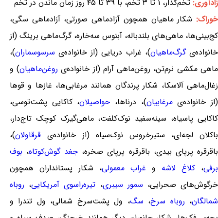
زادآوری:
تخم‌گذار، ۱ تا ۳ تخم، با ۳۹ تا ۴۵ روز زمان ماندن در تخم
وراک:
شکار ماهیان همچون آزادماهی صورتی، آزادماهی سگی،
کج‌بینی‌ها، ماهی‌های بلندباله، آبنوس سه‌خاره، گرگ‌ماهی برینگ (از
انواده‌ی
گرگ‌ماهیان
)، غراب دریایی (از خانواده‌ی
سرسوسماران
)،
ماهی مکشی نرم‌تن، روغن‌ماهی آرام (از خانواده‌ی
روغن‌ماهیان
) و
زغال‌ماهی آلاسکا، شکار پرندگان همانند مرغابی‌ها، غازها و قوها
از خانواده‌ی
مرغابیان
)، درناها،
حواصیلان
، کاکایی پشت‌توسی،
کاکایی پاسیاه، سینه‌سفید نوک‌کلفت، ماهی‌گیرک کوچک تاج‌دار،
باکلان لجه‌ای، ستبرخروس نوک‌سیاه (از خانواده‌ی
قرقاولان
)،
باقرقره پرپای بیدی، باقرقره پرپای صخره،
جغد گوش‌کوتاه
،
بوف
برفی
،
کلاغ لاشه
و
غراب معمولی
، شکار پستانداران همچون
رگوش‌های صحرایی،
سمور سیبری
،
تیره‌راسوی آمریکایی
،
روباه
مالگان
،
روباه سرخ
،
سگ
، ول پشت‌سرخ شمالی، ول تندرا و
بچه‌ی فک‌ها، شکار جانوران دیگر همانند خرچنگ، صدف سیاه و