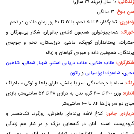
زندگانی:
۱۰ سال (دربند ۲۹ سال)
سن بلوغ:
۳ سالگی
زادآوری:
تخم‌گذار، ۴ تا ۵ تخم، با ۱۷ تا ۲۰ روز زمان ماندن در تخم
وراک:
همه‌چیزخواری همچون لاشه‌ی جانوران، شکار بی‌مهرگان و
حشرات، پستانداران کوچک، ماهی، دوزیستان، تخم و جوجه‌ی
پرندگان، همچنین دانه و میوه‌ی گیاهان و زباله
شکارگران:
عقاب طلایی
،
عقاب دریایی استلر
،
شهباز شمالی
،
شاهین
بحری
،
شاه‌بوف اوراسیایی
و
راکون
رنگ:
سیاه با درخشندگی سبز یا بنفش، دارای پاها و نوکی سیاه‌رنگ
ندازه:
وزن ۴۰۰ تا ۶۰۰ گرم، بدن به درازای ۴۸ تا ۵۲ سانتی‌متر، بازه‌ی
میان دو سر بال‌ها ۸۴ تا ۱۰۰ سانتی‌متر
درباره‌ی جانور:
کلاغ لاشه پرنده‌ای باهوش، روزگرد، تک‌همسر و
گروه‌زیست است. آنان در گله‌هایی بزرگ و در کنار هم زندگی
می‌کنند. هوش این کلاغ‌ها این توانایی را به آنان می‌دهد که