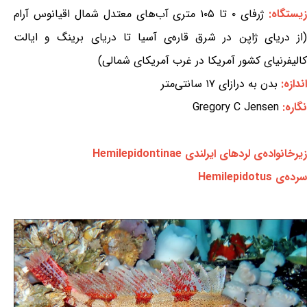
یستگاه:
ژرفای ۰ تا ۱۰۵ متری آب‌های معتدل شمال اقیانوس آرام
(از دریای ژاپن در شرق قاره‌ی آسیا تا دریای برینگ و ایالت
کالیفرنیای کشور آمریکا در غرب آمریکای شمالی)
اندازه:
بدن به درازای ۱۷ سانتی‌متر
نگاره:
Gregory C Jensen
زیرخانواده‌ی لردهای ایرلندی Hemilepidontinae
سرده‌ی Hemilepidotus