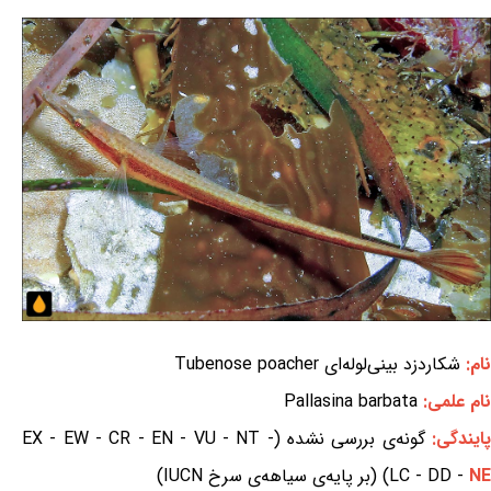
نام:
شکاردزد بینی‌لوله‌ای Tubenose poacher
نام علمی:
Pallasina barbata
ایندگی:
گونه‌ی بررسی نشده (EX - EW - CR - EN - VU - NT -
NE
LC - DD -
) (بر پایه‌ی سیاهه‌ی سرخ IUCN)