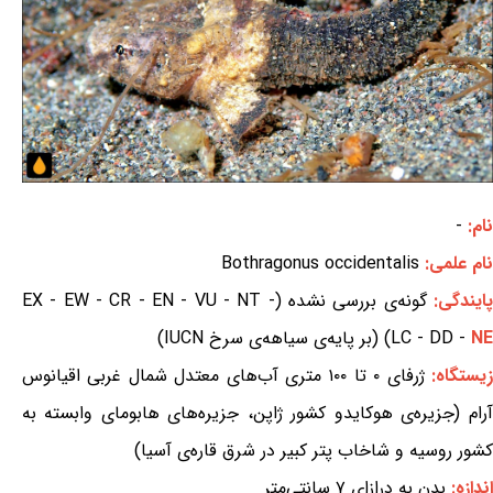
نام:
-
نام علمی:
Bothragonus occidentalis
ایندگی:
گونه‌ی بررسی نشده (EX - EW - CR - EN - VU - NT -
NE
LC - DD -
) (بر پایه‌ی سیاهه‌ی سرخ IUCN)
یستگاه:
ژرفای ۰ تا ۱۰۰ متری آب‌های معتدل شمال غربی اقیانوس
آرام (جزیره‌ی هوکایدو کشور ژاپن، جزیره‌های هابومای وابسته به
کشور روسیه و شاخاب پتر کبیر در شرق قاره‌ی آسیا)
اندازه:
بدن به درازای ۷ سانتی‌متر