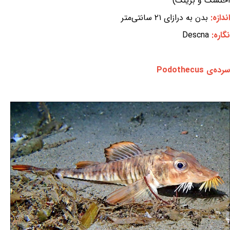
اختسک و برینگ)
اندازه:
بدن به درازای ۲۱ سانتی‌متر
نگاره:
Descna
سرده‌ی Podothecus