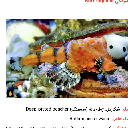
سرده‌ی Bothragonus
نام:
شکاردزد ژرف‌چاله (سرسنگ) Deep-pitted poacher
نام علمی:
Bothragonus swanii