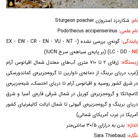
نام:
شکاردزد استروژن Sturgeon poacher
نام علمی:
Podothecus accipenserinus
ایندگی:
گونه‌ی بررسی نشده (EX - EW - CR - EN - VU - NT -
NE
LC - DD -
) (بر پایه‌ی سیاهه‌ی سرخ IUCN)
یستگاه:
ژرفای ۲ تا ۷۱۰ متری آب‌های معتدل شمال اقیانوس آرام
(غرب دریای برینگ از دماغه‌ی ناوارین تا گروه‌جزیره‌ی کماندورسکی
در شرق کشور روسیه و اقیانوس آرام تا دریای اختسک، شبه‌جزیره‌ی
کامچاتکا و گروه‌جزیره‌ی کوریل در شمال شرقی قاره‌ی آسیا و شرق
دریای برینگ و گروه‌جزیره‌ی آلیوتی تا شمال ایالت کالیفرنیای کشور
آمریکا در غرب آمریکای شمالی)
اندازه:
بدن به درازای ۳۰/۵ سانتی‌متر
نگاره:
Sara Thiebaud