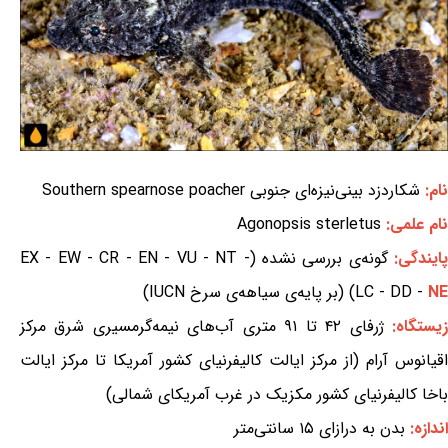
نام:
شکاردزد بینی‌نیزه‌ای جنوبی Southern spearnose poacher
نام علمی:
Agonopsis sterletus
ایندگی:
گونه‌ی بررسی نشده (EX - EW - CR - EN - VU - NT -
NE
LC - DD -
) (بر پایه‌ی سیاهه‌ی سرخ IUCN)
یستگاه:
ژرفای ۴۲ تا ۹۱ متری آب‌های نیمه‌گرمسیری شرق مرکز
اقیانوس آرام (از مرکز ایالت کالیفرنیای کشور آمریکا تا مرکز ایالت
باخا کالیفرنیای کشور مکزیک در غرب آمریکای شمالی)
اندازه:
بدن به درازای ۱۵ سانتی‌متر