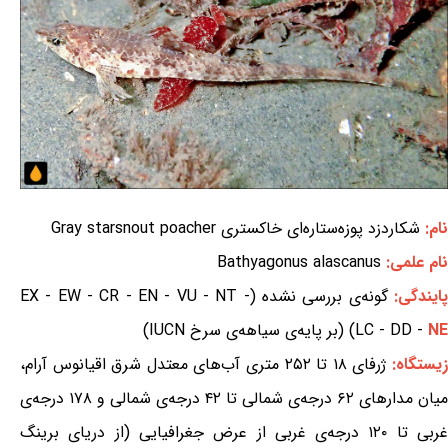
نام:
شکاردزد پوزه‌ستاره‌ای خاکستری Gray starsnout poacher
نام علمی:
Bathyagonus alascanus
ایندگی:
گونه‌ی بررسی نشده (EX - EW - CR - EN - VU - NT -
NE
LC - DD -
) (بر پایه‌ی سیاهه‌ی سرخ IUCN)
یستگاه:
ژرفای ۱۸ تا ۲۵۲ متری آب‌های معتدل شرق اقیانوس آرام،
میان مدارهای ۶۲ درجه‌ی شمالی تا ۴۲ درجه‌ی شمالی و ۱۷۸ درجه‌ی
غربی تا ۱۲۰ درجه‌ی غربی از عرض جغرافیایی (از دریای برینگ