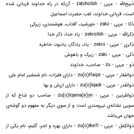
ذَبیح‌الله - عربی - zabihollāh - آن‌که در راه خداوند قربانی شده
است، قربانی خداوند، لقب حضرت اسماعیل‌
ذَکا - عربی - zakā - خورشید، آفتاب، هوشمندی، زیرکی
ذِکرالله - عربی - zekrollāh - یاد خدا، ذکر خدا
ذِکری - عربی - zekrā - یاد، یادگار، یادبود، خاطره
ذَکی - عربی - zaki - زیرک و باهوش
ذو - عربی - zu - صاحب، خداوند
ذوالفَقار - عربی - zu(o)lfaqār - دارای فقرات، نام شمشیر امام علی
ذوالقَدر - عربی - zu(o)lqadr - دارای ارزش و بها
ذوالقَرنین - عربی - zu(o)lqarna(e)yn - صاحب دو شاخ که از
سویی نشانه‌ی نیرومندی است و از سوی دیگر به مفهوم دو گوشه‌ی
جهان می‌باشد.
ذوالکِفل - عربی - zu(o)lkefl - دارای بهره و اجر، گلیم، نام یکی از