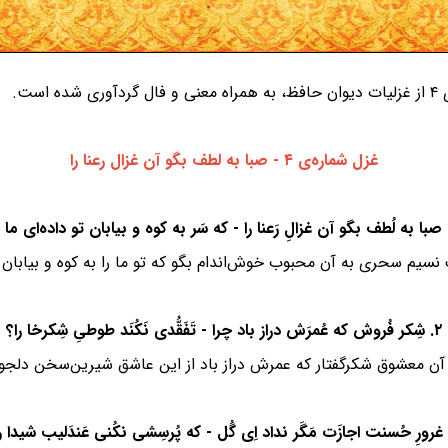
ست.
غزل شماره‌ی ۴ - صبا به لطف بگو آن غزال رعنا را
نسیم سحری به آن محبوب خوش‌اندام بگو که تو ما را به کوه و بیابان آو
۲. شِکر فُروش که عُمرَش دراز باد چرا - تَفَقُّدی نَکُنَد طوطیِ شِکرخا را؟
 آن معشوق شکرگفتار که عمرش دراز باد از این عاشق شیرین‌سخن دلجوی