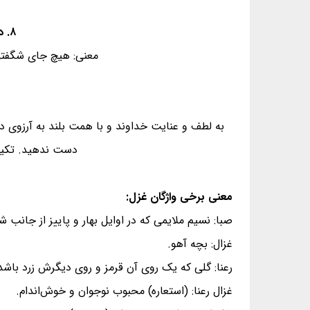
۸. در آسمان نه عجب گَر به گفته‌ی حافظ - سُرودِ زُهره به رقص آورد مسیحا را
معنی: هیچ جای شگفتی 
به لطف و عنایت خداوند و با همت بلند به آرزوی دیر
دست ندهید. تکیه 
معنی برخی واژگان غزل:
صبا: نسیم ملایمی که در اوایل بهار و پاییز از جانب 
غزال: بچه آهو.
رعنا: گلی که یک روی آن قرمز و روی دیگرش زرد باشد (گ
غزال رعنا: (استعاره) محبوب نوجوان و خوش‌اندام.