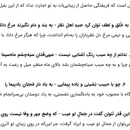
ین است که فریفتگی حاصل از زیبایی‌ات به تو اجازت نداد که از این بل
و نرمی مرغ دل نظربازان را به‌دام انداخت، چرا که هرگز مرغ دانا، با د
اه‌سیما را
م چرا و به چه سبب سیاه‌چشمان بلند بالای ماه منظر، میل و رغبت به آش
۶. چو با حبیب نِشینی و باده پِیمایی - به یاد دار مُحِبّانِ بادپیما را
اه با محبوب خود به باده‌گساری نشستی، به یاد دوستان بی‌سرانجام 
ی‌توان از جمال تو عیب و ایراد گرفت، جز این‌که در روی زیبای تو اثری 