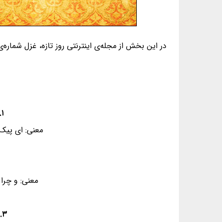
در این بخش از مجله‌ی اینترنتی روز تازه، غزل شماره‌ی ۴ از غزلیات دیوان حافظ، به همراه معنی و فال گردآوری شده ا
۱. صبا به لُطف بگو آن غزالِ رَعنا را - که سَر به کوه و بیابان تو داده‌ای ما را
معنی: ای پیک 
معنی: و چرا
۳. غرورِ حُسنت اجازَت مَگَر نداد اِی گُل - که پُرسِشی نکُنی عَندَلیب شیدا را؟