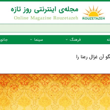
مجله‌ی اینترنتی روز تازه
Online Magazine Rouzetazeh
ه
فرهنگ
سینما
جانور
داستان
بازیگران فیلم
جانوران مهره
نام‌نامه
بهترین فیلم‌ها
جانوران مهر
میراث جهانی یونسکو
جانوران مهر
ضرب المثل
جانوران مهر
شعر فارسی
جانوران مه
زندگینامه‌ی بزرگان
جانوران مهر
گفتاورد