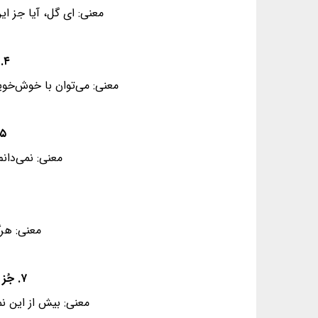
معنی: ای گل، آیا جز ا
۴. به خُلق و لطف توان کرد صیدِ اهلِ نظر - به بند و دام نگیرند مرغِ دانا را
معنی: می‌توان با خوش‌خویی 
۵. ندانم از چه سبب رنگِ آشنایی نیست - سَهی‌قَدانِ سیَه‌‌چشمِ م
معنی: نمی‌دان
معنی: هرگ
۷. جُز این قَدَر نَتوان گفت در جَمالِ تو عیب - که وضع مِهر و وفا نیست رویِ زیبا را
معنی: بیش از این نم