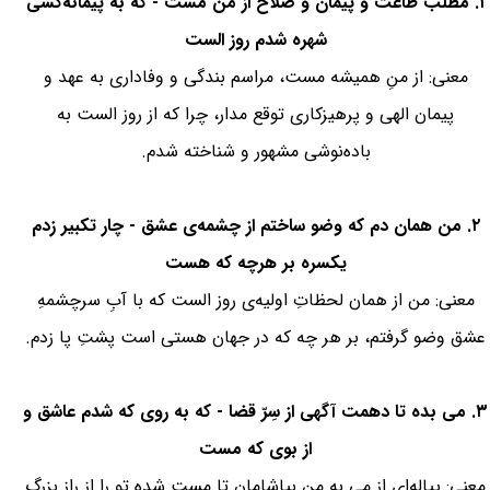
۱. مطلب طاعت و پیمان و صلاح از من مست - که به پیمانه‌کشی
شهره شدم روز الست
معنی: از منِ همیشه مست، مراسم بندگی و وفاداری به عهد و
پیمان الهی و پرهیزکاری توقع مدار، چرا که از روز الست به
باده‌نوشی مشهور و شناخته شدم.
۲. من همان دم که وضو ساختم از چشمه‌ی عشق - چار تکبیر زدم
یکسره بر هرچه که هست
معنی: من از همان لحظاتِ اولیه‌ی روز الست که با آبِ سرچشمهِ
عشق وضو گرفتم، بر هر چه که در جهان هستی است پشتِ پا زدم.
۳. می بده تا دهمت آگهی از سِرّ قضا - که به روی که شدم عاشق و
از بوی که مست
معنی: پیاله‌ای از می به من بیاشامان تا مست شده تو را از راز بزرگ