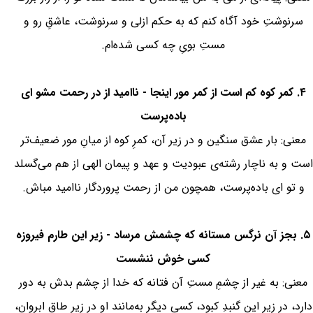
سرنوشتِ خود آگاه کنم که به حکم ازلی و سرنوشت، عاشقِ رو و
مستِ بویِ چه کسی شده‌ام.
۴. کمر کوه کم است از کمر مور اینجا - ناامید از در رحمت مشو ای
باده‌پرست
معنی: بار عشق سنگین و در زیر آن، کمرِ کوه از میانِ مور ضعیف‌تر
است و به ناچار رشته‌ی عبودیت و عهد و پیمان الهی از هم می‌گسلد
و تو ای باده‌پرست، همچون من از رحمت پروردگار ناامید مباش.
۵. بجز آن نرگس مستانه که چشمش مرساد - زیر این طارم فیروزه
کسی خوش ننشست
معنی: به غیر از چشمِ مستِ آن فتانه که خدا از چشم بدش به دور
دارد، در زیر این گنبدِ کبود، کسی دیگر به‌مانند او در زیر طاق ابروان،