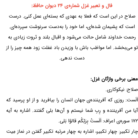
فال و تعبیر غزل شماره‌ی ۲۴ دیوان حافظ:
صلاح در این است که فعلا به عهدی که بسته‌ای عمل کنی. درست
است که پشیمان شده‌ای، اما خود را به‌دست سرنوشت سپرده‌ای.
رحمت خداوند شامل حالت می‌شود و اقبال بلند و ثروت زیادی به
تو می‌بخشد. اما مواظب باش با وزیدن باد غفلت زود همه چیز را از
دست ندهی.
معنی برخی واژگان غزل:
صلاح: نیکوکاری.
اَلَست: روزی که آفریننده‌ی جهان انسان را بیافرید و از او پرسید که
آیا من آفریننده و رِبِ شما نیستم و آن‌ها بلی گفتند. اشاره به آیه
۱۷۲ سوره‌ی اعراف: اَلَستُ بِرَبّکُم قالوُا بَلی.
چار تکبیر: چهار تکبیر، اشاره به چهار مرتبه تکبیر گفتن در نماز مِیت