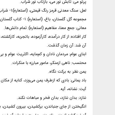
پرتو می: تابش نور می، بازتاب نور شراب.
لعل: سنگ معدنی قرمز رنگ قیمتی، (استعاره):۱- شراب، ۲- لب، ۳- اشک خونین.
مجموعه گل: گلستان، باغ، (استعاره): ۱- کتاب گلستان‌، ۲- مجموعه اشعار سخنان ناب.
معانی: جمع معنا، مفاهیم (استعاره): تمام دانش‌ها.
کار افتاده: از کار درآمده، کارآزموده، باتجربه، کارکشته، 
آن شد: آن زمان گذشت.
ابنای عوام: مردمان نادان و کم‌مایه، اکثریت عوام و بی‌
محتسب: ناهی ازمنکر، مامور مبارزه با منکرات.
یمن نظر: به برکت نگاه.
باد یمانی: بادی که ازطرف یمن می‌وزد، کنایه از مکان
آیت: نشانه، آیه.
ننازد: بدان ننازد، بدان فخر و مباهات نکند.
انگیختن: از جای جنباندن، برکشیدن، بیرون کشیدن، ب