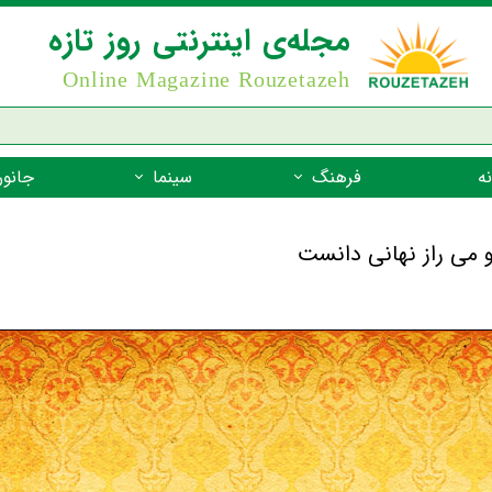
مجله‌ی اینترنتی روز تازه
Online Magazine Rouzetazeh
ه
فرهنگ
سینما
جانور
داستان
بازیگران فیلم
جانوران مهره
نام‌نامه
بهترین فیلم‌ها
جانوران مهر
میراث جهانی یونسکو
جانوران مهر
ضرب المثل
جانوران مهر
شعر فارسی
جانوران مه
زندگینامه‌ی بزرگان
جانوران مهر
گفتاورد