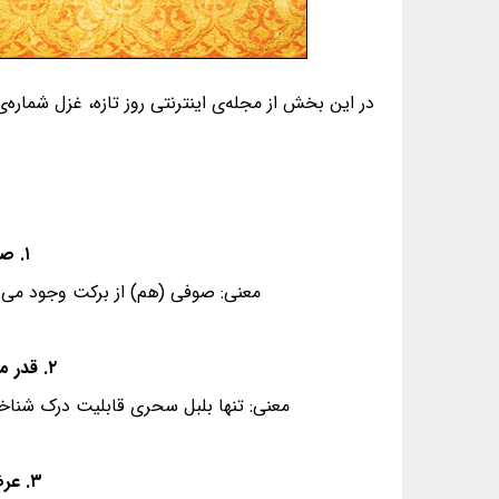
در این بخش از مجله‌ی اینترنتی روز تازه، غزل شماره‌ی ۴۸ از غزلیات دیوان حافظ، به همراه معنی و فال گردآوری شده ا
۱. صوفی از پرتو مِی رازِ نهانی دانست - گوهرِ هر کس از این لعل، توانی دانست
معنی: صوفی (هم) از برکت وجود می 
۲. قدر مجموعه‌ی گل، مرغِ سَحَر داند و بس - که نه هر کو ورقی خواند، معانی دانست
معنی: تنها بلبل سحری قابلیت درک شناخت 
۳. عرضه کردم دو جهان بر دلِ کاراُفتاده - به جز از عشقِ تو باقی همه فانی دانست