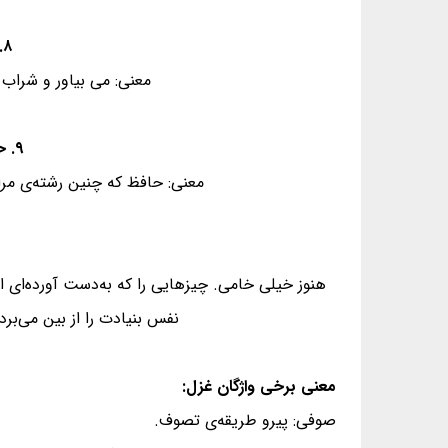
۸. مِی بیاور که ننازد به گلِ باغِ جهان - هر که غارت‌گریِ بادِ خزانی دانست
معنی: می بیاور و شراب ب
۹. حافظ این گوهرِ مَنظوم که از طَبع اَنگیخت - زَ اثرِ تربیتِ آصِفِ ثانی دانست
معنی: حافظ که چنین رشته‌ی مراو
هنوز خیلی خامی. چیزهایی را که به‌دست آورده‌ای 
نفس بنیادت را از بین می‌برد.
معنی برخی واژگان غزل:
صوفی: پیرو طریقه‌ی تصوف.