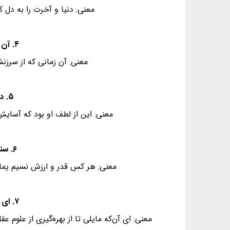
معنی: دنیا و آخرت را به دل ک
۴. آن شد اکنون که ز اَبنایِ عَوام اندیشم - مُحتَسِب نیز در این عیشِ نهانی دانست
معنی: آن زمانی که از سرز
۵. دل‌بر، آسایش ما مَصلحتِ وقت ندید - ور نه از جانبِ ما دل‌نگرانی دانست
معنی: این از لطف او بود که آسایش 
۶. سنگ و گِل را کُنَد از یُمنِ نظر لعل و عقیق - هر که قَدرِ نفسِ بادِ یمانی دانست
معنی: هر کس قدر و ارزش نسیم یمان
۷. ای که از دفترِ عقل، آیت عشق آموزی - ترسم این نکته به تَحقیق ندانی دانست
معنی: ای آن‌که مایلی تا از بهره‌گیری از علوم