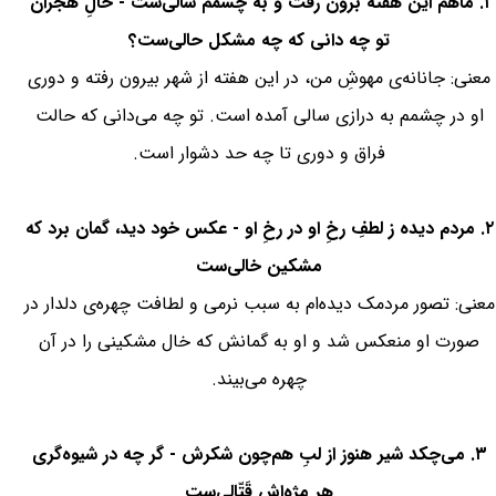
۱. ماهم این هفته برون رفت و به چشمم سالی‌ست - حالِ هجران
تو چه دانی که چه مشکل حالی‌ست؟
معنی: جانانه‌ی مهوشِ من، در این هفته از شهر بیرون رفته و دوری
او در چشمم به درازی سالی آمده است. تو چه می‌دانی که حالت
فراق و دوری تا چه حد دشوار است.
۲. مردم دیده ز لطفِ رخِ او در رخِ او - عکس خود دید، گمان برد که
مشکین خالی‌ست
معنی: تصور مردمک دیده‌ام به سبب نرمی و لطافت چهره‌ی‌ دلدار در
صورت او منعکس شد و او به گمانش که خال مشکینی را در آن
چهره می‌بیند.
۳. می‌چکد شیر هنوز از لبِ هم‌چون شکرش - گر چه در شیوه‌گری
هر مژه‌اش قَتّالی‌ست