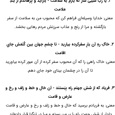
۱. یا رب سببی ساز که یارم به سلامت - بازآید و بِرهانَدَم از بندِ
مَلامت
معنی: خدایا وسیله‌ای فراهم کن که محبوب من به سلامت از سفر
بازگشته و مرا از رنج و عذاب سرزنش مردم رهایی بخشد.
۲. خاکِ رهِ آن یارِ سفرکرده بیارید - تا چشمِ جهان بین کُنَمَش جایِ
اقامت
معنی: خاک راهی را که آن محبوب سفر کرده از آن عبور کرده بیاورید
تا آن را در چشمان بینای خود جای دهم.
۳. فریاد که از شش جهتم راه بِبَستند - آن خال و خط و زلف و رخ و
عارض و قامت
معنی: به فریادم برسید که خال و خط و زلف و رخ و عارض و قامت
دلدار از شش جهت راه را بر من بسته و مرا در تنگنا قرار داده‌اند.