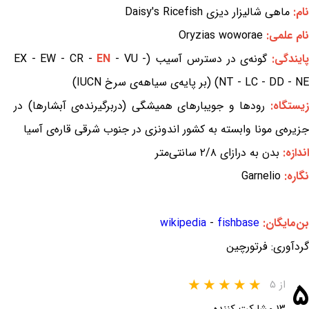
نام:
ماهی شالیزار دیزی Daisy's Ricefish
نام علمی:
Oryzias woworae
ایندگی:
گونه‌ی در دسترس آسیب (EX - EW - CR -
- VU -
EN
NT - LC - DD - NE) (بر پایه‌ی سیاهه‌ی سرخ IUCN)
یستگاه:
رودها و جویبارهای همیشگی (دربرگیرنده‌ی آبشارها) در
جزیره‌ی مونا وابسته به کشور اندونزی در جنوب شرقی قاره‌ی آسیا
اندازه:
بدن به درازای ۲/۸ سانتی‌متر
نگاره:
Garnelio
بن‌مایگان:
fishbase
-
wikipedia
گردآوری: فرتورچین
۵
از ۵
۱۳ مشارکت کننده