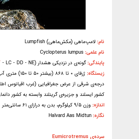
نام:
لامپ‌ماهی (مکش‌ماهی) Lumpfish
نام علمی:
Cyclopterus lumpus
پایندگی:
گونه‌ی در نزدیکی هشدار (EX - EW - CR - EN - VU -
- LC - DD - NE) (بر پایه‌ی سیاهه‌ی سرخ IUCN)
T
زیستگاه:
درجه‌ی شرقی از عرض جغرافیایی (غرب اقیانوس اطلس:
کشور ایسلند و جزیره‌ی گرینلند وابسته به کشور دانمار
اندازه:
وزن ۹/۵ کیلوگرم، بدن به درازای ۶۱ سانتی‌متر
نگاره:
Halvard Aas Midtun
سرده‌ی Eumicrotremus