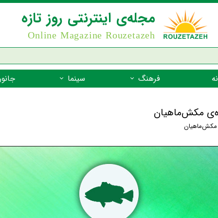
مجله‌ی اینترنتی روز تازه
Online Magazine Rouzetazeh
ه
فرهنگ
سینما
جانور
داستان
بازیگران فیلم
جانوران مهره
ده‌ی مکش‌ماهیان
نام‌نامه
بهترین فیلم‌ها
جانوران مهر
 مکش‌ماهیان
میراث جهانی یونسکو
جانوران مهر
ضرب المثل
جانوران مهر
شعر فارسی
جانوران مه
زندگینامه‌ی بزرگان
جانوران مهر
گفتاورد