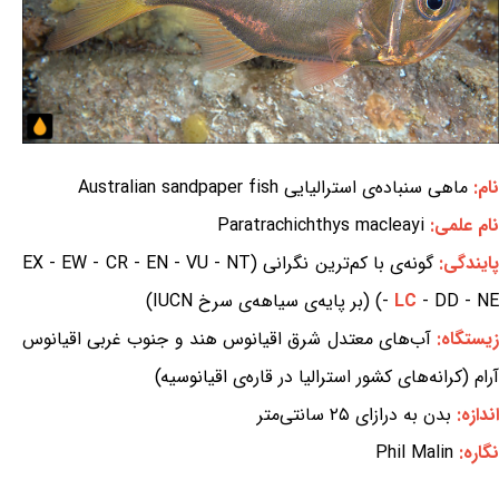
نام:
ماهی سنباده‌ی استرالیایی Australian sandpaper fish
نام علمی:
Paratrachichthys macleayi
ایندگی:
گونه‌ی با کم‌ترین نگرانی (EX - EW - CR - EN - VU - NT
- DD - NE) (بر پایه‌ی سیاهه‌ی سرخ IUCN)
LC
-
یستگاه:
آب‌های معتدل شرق اقیانوس هند و جنوب غربی اقیانوس
آرام (کرانه‌های کشور استرالیا در قاره‌ی اقیانوسیه)
اندازه:
بدن به درازای ۲۵ سانتی‌متر
نگاره:
Phil Malin