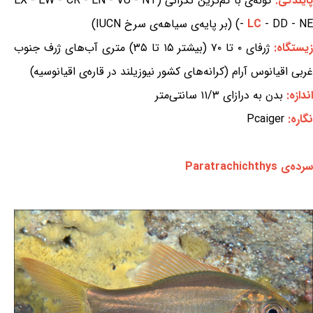
ایندگی:
گونه‌ی با کم‌ترین نگرانی (EX - EW - CR - EN - VU - NT
- DD - NE) (بر پایه‌ی سیاهه‌ی سرخ IUCN)
LC
-
یستگاه:
ژرفای ۰ تا ۷۰ (بیشتر ۱۵ تا ۳۵) متری آب‌های ژرف جنوب
غربی اقیانوس آرام (کرانه‌های کشور نیوزیلند در قاره‌ی اقیانوسیه)
اندازه:
بدن به درازای ۱۱/۳ سانتی‌متر
نگاره:
Pcaiger
سرده‌ی Paratrachichthys