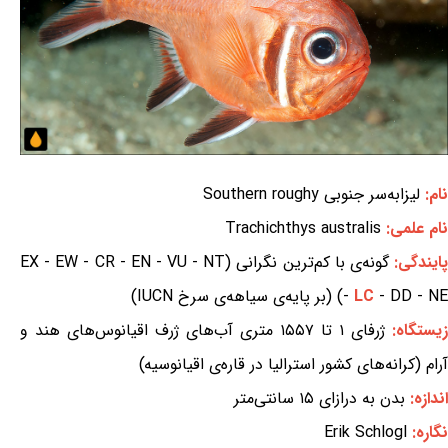
نام:
لیزابه‌سر جنوبی Southern roughy
نام علمی:
Trachichthys australis
ایندگی:
گونه‌ی با کم‌ترین نگرانی (EX - EW - CR - EN - VU - NT
- DD - NE) (بر پایه‌ی سیاهه‌ی سرخ IUCN)
LC
-
زیستگاه:
ژرفای ۱ تا ۱۵۵۷ متری آب‌های ژرف اقیانوس‌های هند و
آرام (کرانه‌های کشور استرالیا در قاره‌ی اقیانوسیه)
اندازه:
بدن به درازای ۱۵ سانتی‌متر
نگاره:
Erik Schlogl