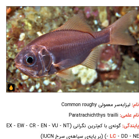
نام:
لیزابه‌سر معمولی Common roughy
نام علمی:
Paratrachichthys trailli
ایندگی:
گونه‌ی با کم‌ترین نگرانی (EX - EW - CR - EN - VU - NT
- DD - NE) (بر پایه‌ی سیاهه‌ی سرخ IUCN)
LC
-