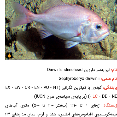
نام:
لیزابه‌سر داروین Darwin's slimehead
نام علمی:
Gephyroberyx darwinii
ایندگی:
گونه‌ی با کم‌ترین نگرانی (EX - EW - CR - EN - VU - NT
- DD - NE) (بر پایه‌ی سیاهه‌ی سرخ IUCN)
LC
-
یستگاه:
ژرفای ۹ تا ۱۲۱۰ (بیشتر ۲۰۰ تا ۵۰۰) متری آب‌های
نیمه‌گرمسیری اقیانوس‌های اطلس، هند و آرام، میان مدارهای ۴۳