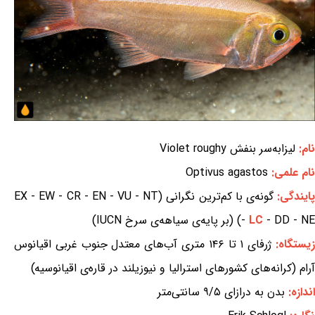
نام:
لیزابه‌سر بنفش Violet roughy
نام علمی:
Optivus agastos
ایندگی:
گونه‌ی با کم‌ترین نگرانی (EX - EW - CR - EN - VU - NT
- DD - NE) (بر پایه‌ی سیاهه‌ی سرخ IUCN)
LC
-
یستگاه:
ژرفای ۱ تا ۱۴۶ متری آب‌های معتدل جنوب غربی اقیانوس
آرام (کرانه‌های کشورهای استرالیا و نیوزیلند در قاره‌ی اقیانوسیه)
اندازه:
بدن به درازای ۹/۵ سانتی‌متر