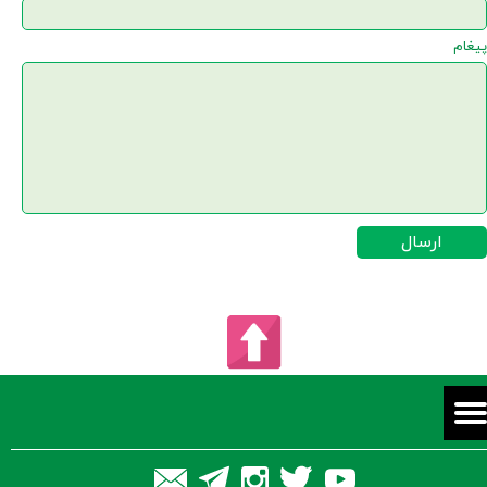
پیغام
ارسال
★
★