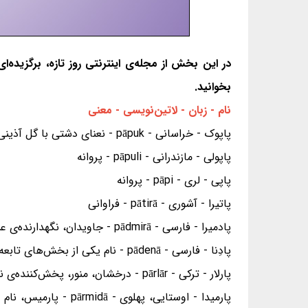
در این بخش از مجله‌ی اینترنتی روز تازه، برگزیده‌ا
بخوانید.
نام - زبان - لاتین‌نویسی - معنی
پاپوک - خراسانی - pāpuk - نعنای دشتی با گل آذینی مانند سنبل در بخش خراسان
پاپولی - مازندرانی - pāpuli - پروانه
پاپی - لری - pāpi - پروانه
پاتیرا - آشوری - pātirā - فراوانی
پادمیرا - فارسی - pādmirā - جاویدان، نگهدارنده‌ی عشق، نگهبان مهر
پادِنا - فارسی - pādenā - نام یکی از بخش‌های تابعه‌ی شهرستان سمیرم، نام منطقه ای در شمال کوه دنا
پارلار - ترکی - pārlār - درخشان، منور، پخش‌کننده‌ی نور
پارمیدا - اوستایی، 