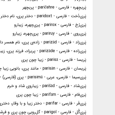
پَریچِهره - فارسی - paričehre - پریچهر
پَری‌دُخت - فارسی - paridoxt - دختر پری، نام دختر پادشاه چین که سام پسر نریمان عاشق او شد و زال پدر رستم از او زاده شد.
پَری‌رُخ - فارسی - parirox - پری‌چهره، زیبارو
پَری‌روی - فارسی - pariruy - پری‌چهره، زیبارو
پَری‌زاد - فارسی - parizād - زاده‌ی پری، نام همسر داریوش دوم پادشاه هخامنشی
پَری‌زاده - فارسی - parizāde - پریزاد، فرزند پری، زیباروی
پَریسا - فارسی - parisā - زیبا چون پری
پَریسان - فارسی - parisān - مانند پری، بانویی زیبا چون پری
پَری‌سیما - فارسی، عربی - parisimā - پری (فارسی) + سیما (عربی)، زیبارو
پَری‌شاد - فارسی - parišād - زیباروی شاد و خرم
پَری‌فام - فارسی - parifām - زیبا چون پری
پَری‌فَر - فارسی - parifar - دختر زیبا و با وقار، دختری که مانند پریان زیبا و با شکوه و وقار است.
پَری‌گُل - فارسی - parigol - گل‌رویی چون پری و فرشته