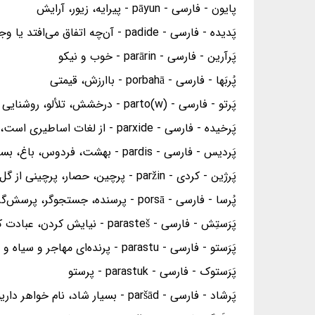
پایون - فارسی - pāyun - پیرایه، زیور، آرایش
پَدیده - فارسی - padide - آن‌چه اتفاق می‌افتد یا وجود دارد و می‌توان آن را تجربه کرد، شخص، چیز یا رویداد چشمگیر
پَرآرین - فارسی - parārin - خوب و نیکو
پُربَها - فارسی - porbahā - باارزش، قیمتی
پَرتو - فارسی - parto(w) - درخشش، تلألو، روشنایی
پَرخیده - فارسی - parxide - از لغات اساطیری است، رمز، اشاره
پَردیس - فارسی - pardis - بهشت، فردوس، باغ، بستان
پَرژین - کردی - paržin - پرچین، حصار، پرچینی از گل‌های ریز به دور باغات
پُرسا - فارسی - porsā - پرسنده، جستجوگر، پرسش‌گر
پَرَستِش - فارسی - parasteš - نیایش کردن، عبادت کردن
پَرَستو - فارسی - parastu - پرنده‌ای مهاجر و سیاه و سفید
پَرَستوک - فارسی - parastuk - پرستو
پَرشاد - فارسی - paršād - بسیار شاد، نام خواهر داریوش دوم پادشاه هخامنشی