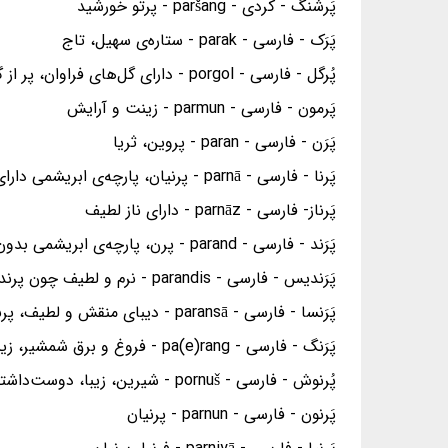
پَرشَنگ - کردی - paršang - پرتو خورشید
پَرَک - فارسی - parak - ستاره‌ی سهیل، تاج
پُرگل - فارسی - porgol - دارای گل‌های فراوان، پر از گل
پَرمون - فارسی - parmun - زینت و آرایش
پَرَن - فارسی - paran - پروین، ثریا
پَرنا - فارسی - parnā - پرنیان، پارچه‌ی ابریشمی دارای نقش و نگار
پَرناز- فارسی - parnāz - دارای ناز لطیف
پَرَند - فارسی - parand - پرن، پارچه‌ی ابریشمی بدون نقش و نگار
پَرَندیس - فارسی - parandis - نرم و لطیف چون پرند
پَرَنسا - فارسی - paransā - دیبای منقش و لطیف، پرنیان، همانند ابریشم و دیبا، مانند ستاره‌ی پروین
پَرَنگ - فارسی - pa(e)rang - فروغ و برق شمشیر، زیبا و پر فروغ
پُرنوش - فارسی - pornuš - شیرین، زیبا، دوست‌داشتنی
پَرنون - فارسی - parnun - پرنیان