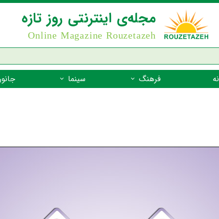
مجله‌ی اینترنتی روز تازه
Online Magazine Rouzetazeh
ه
فرهنگ
سینما
جانور
داستان
بازیگران فیلم
جانوران مهره
نام‌نامه
بهترین فیلم‌ها
جانوران مهر
میراث جهانی یونسکو
جانوران مهر
ضرب المثل
جانوران مهر
شعر فارسی
جانوران مه
زندگینامه‌ی بزرگان
جانوران مهر
گفتاورد