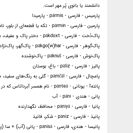
دانشمند یا بانوی پُر مهر است.
پارمیس - فارسی - pārmis - پارمیدا
پارمین - فارسی - pārmin - تکه یا قطعه‌ای از بلور، نام همسر داریوش پادشاه هخامنشی
پاک‌دُخت - فارسی - pākdoxt - دختر پاک و عفیف، معصوم
پاک‌گوهَر - فارسی - pākgo(w)har - پاک‌گهر، پاک‌نژاد
پاک‌نوش - فارسی - pāknuš - پاک‌نوشنده
پالیز - فارسی - pāliz - باغ، بوستان
پامچال - فارسی - pāmčāl - گلی به رنگ‌های سفید، صورتی یا نارنجی
پانته‌آ - یونانی - pānteā - نام همسر آبرداتاس که در زمان کورش پادشاه شوش بود.
پانی - هندی - pāni - آب
پانیا - فارسی - pāniyā - محافظ، نگهدارنده
پانیذ - فارسی - pāniz - شکر، فانیذ
پانیسا - هندی، فارسی - pānisā - پانی (آب) + سا (پسوند شباهت)، زیبا مانند آب