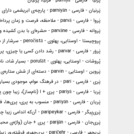
پَرنیا - فارسی - parniyā - فرنیا، پرنیان
پَرنیان - فارسی - parniyān - پارچه‌ی ابریشمی دارای نقش و نگار
پَروا - فارسی - parvā - ملاحظه، فرصت و زمان پرداختن به‌کاری، فراغت و آسایش، توجه
پَروانه - فارسی - parvāne - حشره‌ای با بدن کشیده و باریک و بال‌های پهن پوشیده از پولک‌های رنگارنگ
پِروچیستا - اوستایی، پهلوی - peročistā - سرشار از دانش، نام سومین دختر زرتشت
پَروَر - فارسی - parvar - رشد دادن کسی یا چیزی، پرورش دادن
پُروشات - اوستایی، پهلوی - porušāt - بسیار شاد، نام همسر داریوش دوم و دختر اردشیر یکم پادشاهان هخامنشی
پَروین - اوستایی - parvin - دسته‌ای از شش ستاره‌ی درخشان در صورت فلکی ثور، ثریا
پَری - فارسی - pari - در فرهنگ عوام، موجودی بسیار زیبا
پَریا - فارسی - pariyā - پری + ا (نام‌ساز)، زیبا چون پری
پَریان - فارسی - pariyān - منسوب به پری، پری‌ها، فرشتگان
پَری‌پِیکَر - فارسی - paripeykar - آن‌که اندامی زیبا چون پری دارد.
پَری‌جان - فارسی - parijān - پری + جان (واژه‌ی محبت‌آمیز در خطاب به اشخاص، به معنی عزیز(
پَریچِهر - فارسی - paričehr - پری‌چهره، فرشته‌رو، زیبا مانند پری