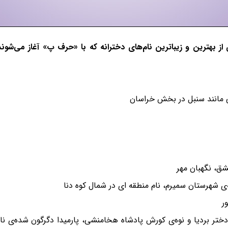
ی از بهترین و زیباترین نام‌های دخترانه که با «حرف پ» آغاز می‌شون
پهلوی - pārmidā - پارمیس، نام دختر بردیا و نوه‌ی کورش پادشاه هخامنشی، پارمیدا دگرگ