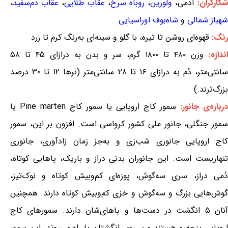
شکارگران:
آدمی،
ولورین
،
روباه سرخ
،
عقاب طلایی
،
عقاب دم‌سفید
،
شهباز شمالی
و
شاه‌بوف اوراسیایی
رنگ:
قهوه‌ای روشن تا تیره، با گلو و سینه‌ای به‌رنگ کرم تا زرد
ندازه:
وزن ۴۸۰ تا ۱۸۰۰ گرم، سر و بدن به درازای ۴۵ تا ۵۸
سانتی‌متر، دُم به درازای ۱۶ تا ۲۸ سانتی‌متر (نرها ۱۲ تا ۳۰ درصد
بزرگ‌ترند.)
درباره‌ی جانور:
سمور کاج اروپایی یا سمور کاج Pine marten یا
سمور جنگلی، جانور ملی کشور کرواسی است. افزون بر این، سمور
کاج اروپایی جانوری شب‌زی و به‌جز زمان زادآوری، جانوری
تنهازیست است. این جانوران بدنی دراز و باریک، پاهایی کوتاه،
دُمی دراز، سری سه‌گوش، پوزه‌ای کم‌وبیش کوتاه و نوک‌تیز،
گوش‌هایی بزرگ و سه‌گوش و خزی کم‌وبیش کوتاه دارند. همچنین
آنان ۵ انگشت در دست‌ها و پاهای‌شان دارند. سمورهای کاج
اروپایی پنجه‌رو هستند و بر روی انگشتان پا راه می‌روند. این سمور