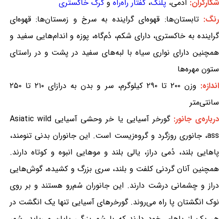
شکارگران:
آدمی،
پلنگ
،
کفتار راه‌راه
و
گرگ خاکستری
رنگ:
تابستان‌ها: قهوه‌ای گراینده به سرخ و زمستان‌ها: قهوه‌ای
گراینده به خاکستری، دارای شکم، دُم‌گاه، پوزه و اندام‌هایی سفید و
همچنین دارای نواری سیاه با لبه‌های سفید در پشت و در راستای
ستون مهره‌ها
ندازه:
وزن ۲۰۰ تا ۲۹۰ کیلوگرم، سر و بدن به درازای ۲۱۰ تا ۲۵۰
سانتی‌متر
رباره‌ی جانور:
گورخر آسیایی یا خر وحشی آسیایی Asiatic wild
ass، جانوری روزگرد و گروه‌زیست است. این جانوران بدنی تنومند،
پاهایی بلند، دُمی دراز، یالی بلند و موهایی انبوه و کوتاه دارند.
همچنین آنان گردنی کلفت و بلند، سری بزرگ و کشیده، گوش‌هایی
دراز و چشمانی درشت دارند. این جانوران سُم‌رو هستند و بر روی
نوک انگشتان پا راه می‌روند. گورخرهای آسیایی تنها یک انگشت در
هر یک از پاهای خود دارند که با سُم بزرگی پایان می‌یابد. سُم،