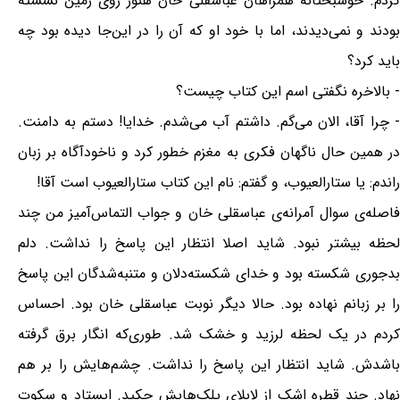
کردم. خوشبختانه همراهان عباسقلی خان هنوز روی زمین نشسته
بودند و نمی‌دیدند، اما با خود او که آن را در این‌جا دیده بود چه
باید کرد؟
- بالاخره نگفتی اسم این کتاب چیست؟
- چرا آقا، الان می‌گم. داشتم آب می‌شدم. خدایا! دستم به دامنت.
در همین حال ناگهان فکری به مغزم خطور کرد و ناخودآگاه بر زبان
راندم: یا ستارالعیوب، و گفتم: نام این کتاب ستارالعیوب است آقا!
فاصله‌ی سوال آمرانه‌ی عباسقلی خان و جواب التماس‌آمیز من چند
لحظه بیشتر نبود. شاید اصلا انتظار این پاسخ را نداشت. دلم
بدجوری شکسته بود و خدای شکسته‌دلان و متنبه‌شدگان این پاسخ
را بر زبانم نهاده بود. حالا دیگر نوبت عباسقلی خان بود. احساس
کردم در یک لحظه لرزید و خشک شد. طوری‌که انگار برق گرفته
باشدش. شاید انتظار این پاسخ را نداشت. چشم‌هایش را بر هم
نهاد. چند قطره اشک از لابلای پلک‌هایش چکید. ایستاد و سکوت