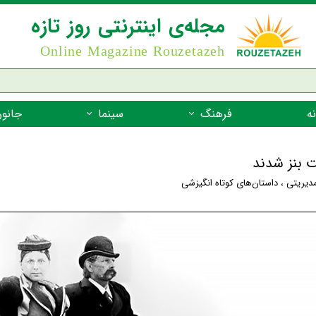
مجله‌ی اینترنتی روز تازه
Online Magazine Rouzetazeh
ه
فرهنگ
سینما
جانور
داستان
بازیگران فیلم
جانوران مهره
 بنز شدند
نام‌نامه
بهترین فیلم‌ها
جانوران مهر
مدیریتی
،
داستان‌های کوتاه انگیزشی
میراث جهانی یونسکو
جانوران مهر
ضرب المثل
جانوران مهر
شعر فارسی
جانوران مه
زندگینامه‌ی بزرگان
جانوران مهر
گفتاورد