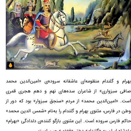
بهرام و گلندام منظومه‌ای عاشقانه سروده‌ی «امین‌الدین محمد
صافی سبزواری» از شاعران سده‌های نهم و دهم هجری قمری
است. «امین‌الدین محمد» از مردم «سنجق سبزوار» بود که دور از
وطن در فارس، مثنوی بهرام و گلندام را به‌نام «شمس الدین محمد»
حاکم فارس سروده است. این مثنوی بازگو کننده‌ی دلدادگی «بهرام»
پادشاه ایران به «گلندام» دختر «فغفور» چین است.