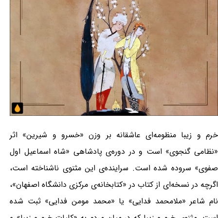
خرم و زیبا منظومه‌ای عاشقانه بر وزن «خسرو و شیرین» اثر
«نظامی گنجوی» است و در دوره‌ی پادشاهی «شاه اسماعیل اول
صفوی» سروده شده است. سراینده‌ی این مثنوی ناشناخته است،
اگرچه در نسخه‌ای از کتاب در «کتابخانه‌ی مرکزی دانشگاه اصفهان»،
نام شاعر «ملا‌محمد فدایی» یا «محمد مومن فدایی» ثبت شده
است. مثنوی خرم و زیبا که در میان مردم به «کلیات خرم و زیبا» و