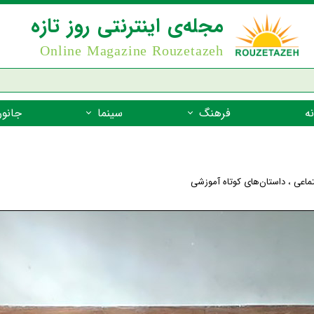
مجله‌ی اینترنتی روز تازه
Online Magazine Rouzetazeh
ه
فرهنگ
سینما
جانور
داستان
بازیگران فیلم
جانوران مهره
نام‌نامه
بهترین فیلم‌ها
جانوران مهر
تماعی
،
داستان‌های کوتاه آموزشی
میراث جهانی یونسکو
جانوران مهر
ضرب المثل
جانوران مهر
شعر فارسی
جانوران مه
زندگینامه‌ی بزرگان
جانوران مهر
گفتاورد