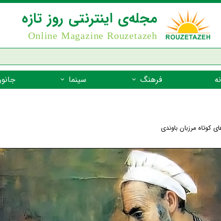
مجله‌ی اینترنتی روز تازه
Online Magazine Rouzetazeh
ه
فرهنگ
سینما
جانور
داستان
بازیگران فیلم
جانوران مهره
نام‌نامه
بهترین فیلم‌ها
جانوران مهر
ای کوتاه مرزبان باوندی
میراث جهانی یونسکو
جانوران مهر
ضرب المثل
جانوران مهر
شعر فارسی
جانوران مه
زندگینامه‌ی بزرگان
جانوران مهر
گفتاورد