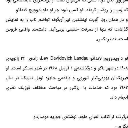
شوروی بدل کرد؛ کسی که می‌توان گفت از بزرگ‌ترین نابغه‌هایی بود
که زمین را روشن کردند. او کسی نبود جز لو داویدوویچ لاندائو.
و در همان روز، آلبرت اینشتین نیز آن‌گونه تواضع ناب را به نمایش
گذاشت که تنها از معرفت حقیقی برمی‌آید. دانشمند واقعی فروتن
است، نه برعکس.
لو داویدوویچ لاندائو Lev Davidovich Landau، زاده‌ی ۲۲ ژانویه‌ی
۱۹۰۸ در شهر باکو و درگذشته‌ی ۱ آوریل ۱۹۶۸ در شهر مسکو است. او
فیزیکدان یهودی‌تبار شوروی و برنده‌ی جایزه نوبل فیزیک در سال
۱۹۶۲ بود که خدمات با ارزشی در مباحث مختلف فیزیک نظری
انجام داد.
برگرفته از کتاب الفبای علوم، نوشته‌ی جوزپه موساردو.
نگاره: -