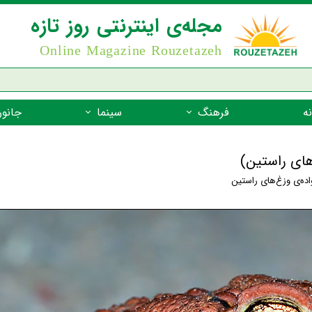
مجله‌ی اینترنتی روز تازه
Online Magazine Rouzetazeh
ه
فرهنگ
سینما
جانور
داستان
بازیگران فیلم
جانوران مهره
های راستین)
نام‌نامه
بهترین فیلم‌ها
جانوران مهر
اده‌ی وزغ‌های راستین
میراث جهانی یونسکو
جانوران مهر
ضرب المثل
جانوران مهر
شعر فارسی
جانوران مه
زندگینامه‌ی بزرگان
جانوران مهر
گفتاورد