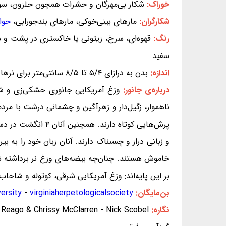
خوراک:
شکار بی‌مهرگان و حشرات همچون حلزون، س
شکارگران:
مارهای بینی‌خوکی، مارهای بندجورابی،
حوا
رنگ:
قهوه‌ای، سرخ، زیتونی یا خاکستری در پشت و سفید
سفید
اندازه:
بدن به درازای ۵/۴ تا ۸/۵ سانتی‌متر برای نرها و ۵/۶ تا ۱۱ سانتی‌متر برای ماده‌ها
درباره‌ی جانور:
وزغ آمریکایی جانوری خشکی‌زی و شب
ناهموار، زگیل‌دار و زهرآگین و چشمانی درشت با مردمک
بر این پایه‌اند: وزغ آمریکایی شرقی، کوتوله و شاخا
بن‌مایگان:
virginiaherpetologicalsociety
-
versity
نگاره:
Reago & Chrissy McClarren - Nick Scobel