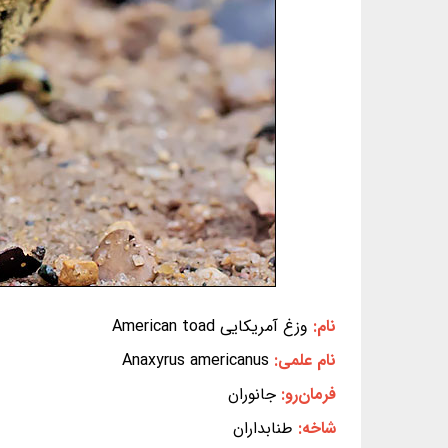
نام:
وزغ آمریکایی American toad
نام علمی:
Anaxyrus americanus
فرمان‌رو:
جانوران
شاخه:
طنابداران