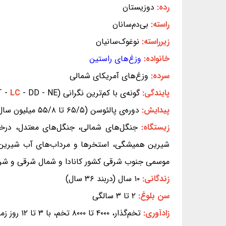
رده:
دوزیستان
راسته:
بی‌دم‌سانان
زیرراسته:
نوغوک‌سانیان
خانواده:
وزغ‌های راستین
سرده:
وزغ‌های آمریکای شمالی
پایندگی:
گونه‌ی با کم‌ترین نگرانی (EX - EW - CR - EN - VU - NT -
- DD - NE) (بر پایه‌ی سیاهه‌ی سرخ IUCN)
LC
پیدایش:
دوره‌ی پالئوسن (۶۵/۵ تا ۵۵/۸ میلیون سال پیش)
زیستگاه:
جنگل‌های شمالی، جنگل‌های معتدل، درختچه
شیرین همیشگی، استخرها و مرداب‌های آب شیرین موس
موسمی جنوب شرقی کشور کانادا و شمال شرقی و شرق
زندگانی:
۱۰ سال (دربند ۳۶ سال)
سن بلوغ:
۲ تا ۳ سالگی
زادآوری:
تخم‌گذار، ۴۰۰۰ تا ۸۰۰۰ تخم، با ۳ تا ۱۲ روز زمان ماندن در تخم، دگردیسی از لاروی به بزرگسالی ۴۰ تا ۷۰ روز