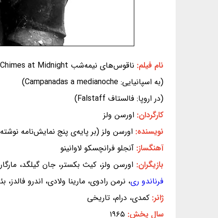
نام فیلم:
ناقوس‌های نیمه‌شب Chimes at Midnight
(به اسپانیایی: Campanadas a medianoche)
(در اروپا: فالستاف Falstaff)
کارگردان:
اورسن ولز
نویسنده:
اورسن ولز (بر پایه‌ی پنج نمایش‌نامه نوشته
آهنگساز:
آنجلو فرانچسکو لاوانینو
بازیگران:
اورسن ولز، کیث بکستر، جان گیلگد، مارگارت
فرناندو ری
، نرمن رادوی، مارینا ولادی، اندرو فالدز، 
ژانر:
کمدی، درام، تاریخی
سال پخش:
۱۹۶۵