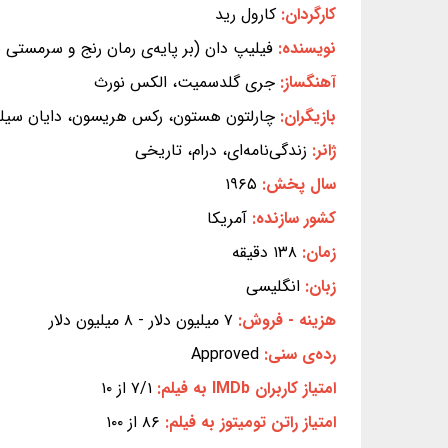
کارگردان:
کارول رید
نویسنده:
فیلیپ دان (بر پایه‌ی رمان رنج و سرمستی 
آهنگساز:
جری گلدسمیت، الکس نورث
بازیگران:
چارلتون هستون، رکس هریسون، دایان سیلنتو،
ژانر:
زندگی‌نامه‌ای، درام، تاریخی
سال پخش:
۱۹۶۵
کشور سازنده:
آمریکا
زمان:
۱۳۸ دقیقه
زبان:
انگلیسی
هزینه - فروش:
۷ میلیون دلار - ۸ میلیون دلار
رده‌ی سنی:
Approved
امتیاز کاربران IMDb به فیلم:
۷/۱ از ۱۰
امتیاز راتن تومیتوز به فیلم:
۸۶ از ۱۰۰