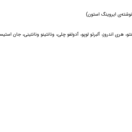
نوشته‌ی ایروینگ استون)
 هری اندروز، آلبرتو لوپو، آدولفو چلی، ونانتینو ونانتینی، جان اس