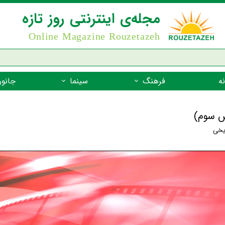
مجله‌ی اینترنتی روز تازه
Online Magazine Rouzetazeh
ه
فرهنگ
سینما
جانور
داستان
بازیگران فیلم
جانوران مهره
نام‌نامه
بهترین فیلم‌ها
جانوران مهر
ریخی
میراث جهانی یونسکو
جانوران مهر
ضرب المثل
جانوران مهر
شعر فارسی
جانوران مه
زندگینامه‌ی بزرگان
جانوران مهر
گفتاورد