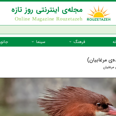
مجله‌ی اینترنتی روز تازه
Online Magazine Rouzetazeh
ه
فرهنگ
سینما
جانور
داستان
بازیگران فیلم
جانوران مهره
ه‌ی مرغابیان)
نام‌نامه
بهترین فیلم‌ها
جانوران مهر
 مرغابیان
میراث جهانی یونسکو
جانوران مهر
ضرب المثل
جانوران مهر
شعر فارسی
جانوران مه
زندگینامه‌ی بزرگان
جانوران مهر
گفتاورد