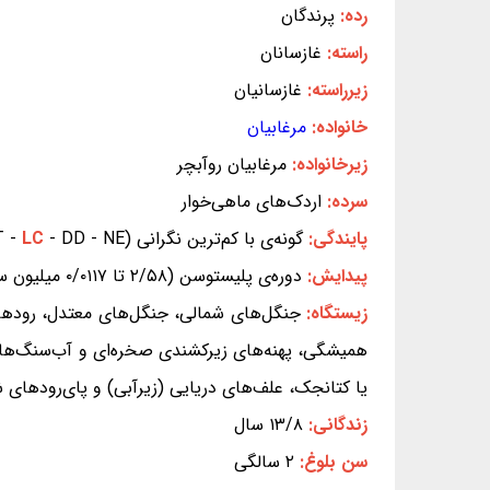
رده:
پرندگان
راسته:
غازسانان
زیرراسته:
غازسانیان
خانواده:
مرغابیان
زیرخانواده:
مرغابیان روآبچر
سرده:
اردک‌های ماهی‌خوار
پایندگی:
گونه‌ی با کم‌ترین نگرانی (EX - EW - CR - EN - VU - NT -
- DD - NE) (بر پایه‌ی سیاهه‌ی سرخ IUCN)
LC
پیدایش:
دوره‌ی پلیستوسن (۲/۵۸ تا ۰/۰۱۱۷ میلیون سال پیش)
زیستگاه:
جنگل‌های شمالی، جنگل‌های معتدل، رودها 
همیشگی، پهنه‌های زیرکشندی صخره‌ای و آب‌سنگ‌های 
یا کتانجک، علف‌های دریایی (زیرآبی) و پای‌رودهای ش
زندگانی:
۱۳/۸ سال
سن بلوغ:
۲ سالگی