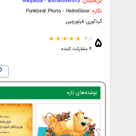
بن‌مایگان:
animaldiversity
-
wikipedia
نگاره:
Punkbirdr.Photo - HelmiGloor
گردآوری: فرتورچین
۵
از ۵
۴ مشارکت کننده
نوشته‌های تازه