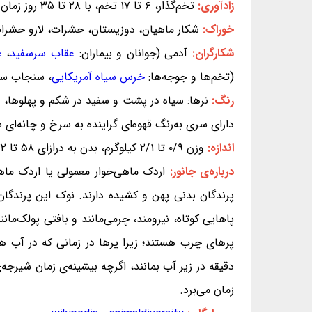
زادآوری:
تخم‌گذار، ۶ تا ۱۷ تخم، با ۲۸ تا ۳۵ روز زمان ماندن در تخم (اردک‌های ماهی‌خوار معمولی سالی یک‌باز زادآوری می‌کنند.)
خوراک:
شکار ماهیان، دوزیستان، حشرات، لارو حشرات
شکارگران:
آدمی (جوانان و بیماران:
عقاب سرسفید
،
ع
(تخم‌ها و جوجه‌ها:
خرس سیاه آمریکایی
، سنجاب سر
رنگ:
نرها: سیاه در پشت و سفید در شکم و پهلوها، د
دارای سری به‌رنگ قهوه‌ای گراینده به سرخ و چانه‌ای 
اندازه:
وزن ۰/۹ تا ۲/۱ کیلوگرم، بدن به درازای ۵۸ تا ۷۲ سانتی‌متر، بازه‌ی میان دو سر بال‌ها ۷۸ تا ۹۷ سانتی‌متر
درباره‌ی جانور:
اردک ماهی‌خوار معمولی یا اردک ماه
پرندگان بدنی پهن و کشیده دارند. نوک این پرندگان د
پاهایی کوتاه، نیرومند، چرمی‌مانند و بافتی پولک‌مانن
زمان می‌برد.