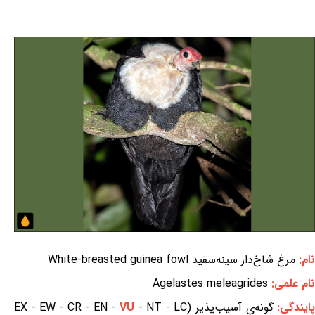
نام:
مرغ شاخ‌دار سینه‌سفید White-breasted guinea fowl
نام علمی:
Agelastes meleagrides
ایندگی:
گونه‌ی آسیب‌پذیر (EX - EW - CR - EN -
- NT - LC
VU