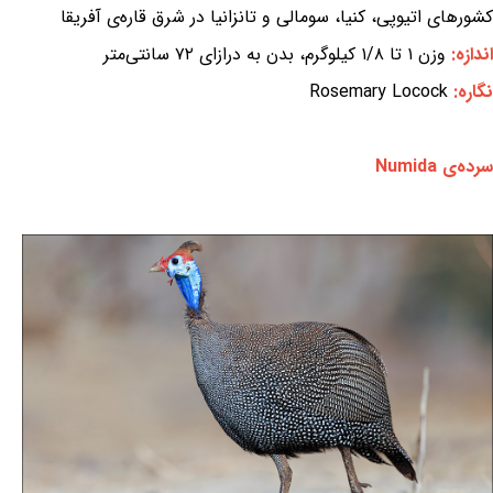
کشورهای اتیوپی، کنیا، سومالی و تانزانیا در شرق قاره‌ی آفریقا
اندازه:
وزن ۱ تا ۱/۸ کیلوگرم، بدن به درازای ۷۲ سانتی‌متر
نگاره:
Rosemary Locock
سرده‌ی Numida