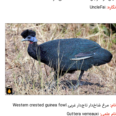
نگاره:
UncleFai
نام:
مرغ شاخ‌دار تاج‌دار غربی Western crested guinea fowl
نام علمی:
Guttera verreauxi